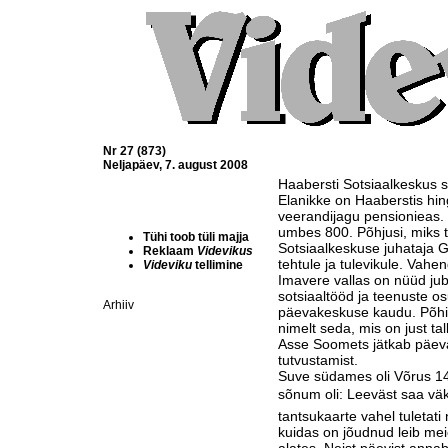
Nr 27 (873)
Neljapäev, 7. august 2008
Haabersti Sotsiaalkeskus 
Elanikke on Haaberstis hing
veerandijagu pensionieas. 
umbes 800. Põhjusi, miks tu
Tühi toob tüli majja
Sotsiaalkeskuse juhataja 
Reklaam
Videvikus
tehtule ja tulevikule. Vahe
Videviku
tellimine
Imavere vallas on nüüd juba
sotsiaaltööd ja teenuste o
Arhiiv
päevakeskuse kaudu. Põhi
nimelt seda, mis on just tal
Asse Soomets jätkab päev
tutvustamist.
Suve südames oli Võrus 14. 
sõnum oli: Leeväst saa väke
tantsukaarte vahel tuletati 
kuidas on jõudnud leib mei