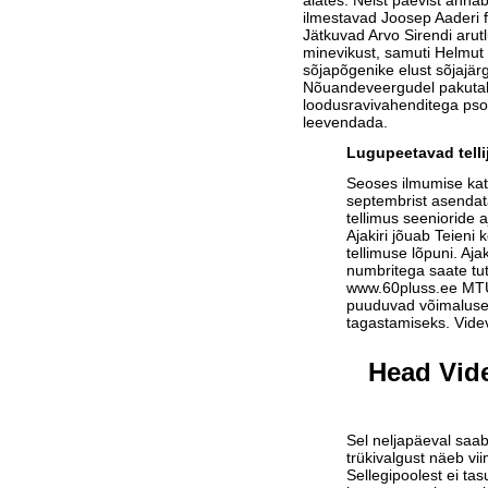
alates. Neist päevist annab
ilmestavad Joosep Aaderi f
Jätkuvad Arvo Sirendi arut
minevikust, samuti Helmut 
sõjapõgenike elust sõjajär
Nõuandeveergudel pakutak
loodusravivahenditega psor
leevendada.
Lugupeetavad telli
Seoses ilmumise ka
septembrist asendat
tellimus seenioride a
Ajakiri jõuab Teieni 
tellimuse lõpuni. Aja
numbritega saate tu
www.60pluss.ee
MTÜ-
puuduvad võimalused
tagastamiseks. Vide
Head Vide
Sel neljapäeval saab
trükivalgust näeb vi
Sellegipoolest ei tas