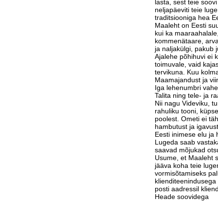
lasta, sest teie soov
neljapäeviti teie lu
traditsiooniga hea Ee
Maaleht on Eesti suu
kui ka maaraahalale,
kommenätaare, arvam
ja naljakülgi, pakub j
Ajalehe põhihuvi ei 
toimuvale, vaid kaja
tervikuna. Kuu kolm
Maamajandust ja vi
Iga lehenumbri vahe
Talita ning tele- ja 
Nii nagu Videviku, 
rahuliku tooni, küps
poolest. Ometi ei tä
hambutust ja igavust
Eesti inimese elu j
Lugeda saab vastak
saavad mõjukad otsu
Usume, et Maaleht su
jääva koha teie luge
vormisõtamiseks pa
klienditeenindusega 
posti aadressil klie
Heade soovidega