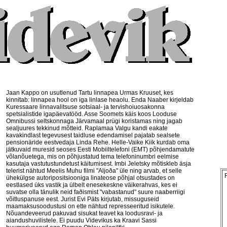
Jaan Kappo on usutlenud Tartu linnapea Urmas Kruuset, kes
kinnitab: linnapea hool on iga linlase heaolu. Enda Naaber kirjeldab
Kuressaare linnavalitsuse sotsiaal- ja tervishoiuosakonna
spetsialistide igapäevatööd. Asse Soomets käis koos Looduse
Omnibussi seltskonnaga Järvamaal prügi koristamas ning jagab
sealjuures tekkinud mõtteid. Raplamaa Valgu kandi eakate
kavakindlast tegevusest taidluse edendamisel pajatab sealsete
pensionäride eestvedaja Linda Rehe. Helle-Vaike Kiik kurdab oma
jätkuvaid muresid seoses Eesti Mobiiltelefoni (EMT) põhjendamatute
võlanõuetega, mis on põhjustatud tema telefoninumbri eelmise
kasutaja vastutustundetust käitumisest. Imbi Jeletsky mõtiskleb äsja
telerist nähtud Meelis Muhu filmi "Aljoða" üle ning arvab, et selle
ühekülgse autoripositsiooniga linateose põhjal otsustades on
eestlased üks vastik ja ülbelt enesekeskne väikerahvas, kes ei
suvatse olla tänulik neid faðismist "vabastanud" suure naaberriigi
võitluspanuse eest. Jurist Evi Päts kirjutab, missuguseid
maamaksusoodustusi on ette nähtud represseeritud isikutele.
Nõuandeveerud pakuvad sisukat teavet ka loodusravi- ja
aiandushuvilistele. Ei puudu Videvikus ka Kraavi Sassi