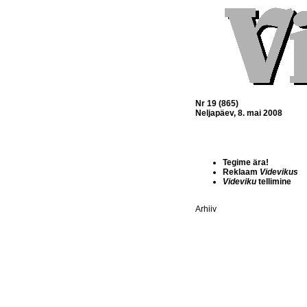
Nr 19 (865)
Neljapäev, 8. mai 2008
Tegime ära!
Reklaam
Videvikus
Videviku
tellimine
Arhiiv