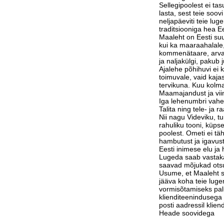
Sellegipoolest ei tas
lasta, sest teie soov
neljapäeviti teie lu
traditsiooniga hea Ee
Maaleht on Eesti suu
kui ka maaraahalale,
kommenätaare, arvam
ja naljakülgi, pakub j
Ajalehe põhihuvi ei 
toimuvale, vaid kaja
tervikuna. Kuu kolm
Maamajandust ja vi
Iga lehenumbri vahe
Talita ning tele- ja 
Nii nagu Videviku, 
rahuliku tooni, küps
poolest. Ometi ei tä
hambutust ja igavust
Eesti inimese elu j
Lugeda saab vastak
saavad mõjukad otsu
Usume, et Maaleht su
jääva koha teie luge
vormisõtamiseks pa
klienditeenindusega 
posti aadressil klie
Heade soovidega