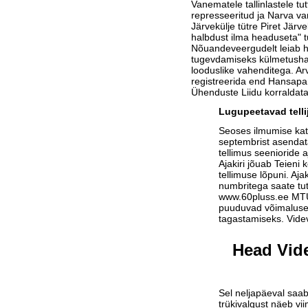
Vanematele tallinlastele tut
represseeritud ja Narva v
Järvekülje tütre Piret Järv
halbdust ilma headuseta" t
Nõuandeveergudelt leiab hu
tugevdamiseks külmetushaig
looduslike vahenditega. Ar
registreerida end Hansapa
Ühenduste Liidu korraldata
Lugupeetavad telli
Seoses ilmumise ka
septembrist asendat
tellimus seenioride a
Ajakiri jõuab Teieni 
tellimuse lõpuni. Aja
numbritega saate tu
www.60pluss.ee
MTÜ-
puuduvad võimalused
tagastamiseks. Vide
Head Vide
Sel neljapäeval saab
trükivalgust näeb vi