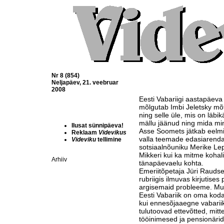
Nr 8 (854)
Neljapäev, 21. veebruar
2008
Eesti Vabariigi aastapäeva
mõlgutab Imbi Jeletsky mõt
ning selle üle, mis on läb
mällu jäänud ning mida mi
Ilusat sünnipäeva!
Asse Soomets jätkab eelm
Reklaam
Videvikus
valla teemade edasiarenda
Videviku
tellimine
sotsiaalnõuniku Merike Lep
Mikkeri kui ka mitme kohal
Arhiiv
tänapäevaelu kohta.
Emeriitõpetaja Jüri Raudse
rubriigis ilmuvas kirjutises
argisemaid probleeme. Mu
Eesti Vabariik on oma kod
kui ennesõjaaegne vabarii
tulutoovad ettevõtted, mitt
tööinimesed ja pensionärid