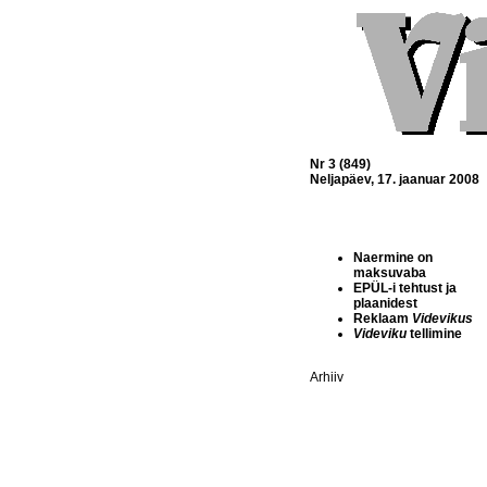
Nr 3 (849)
Neljapäev, 17. jaanuar 2008
Naermine on
maksuvaba
EPÜL-i tehtust ja
plaanidest
Reklaam
Videvikus
Videviku
tellimine
Arhiiv