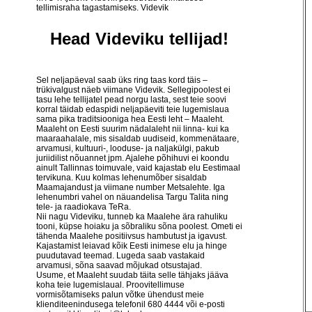
tellimisraha tagastamiseks. Videvik
Head Videviku tellijad!
Sel neljapäeval saab üks ring taas kord täis –
trükivalgust näeb viimane Videvik. Sellegipoolest ei
tasu lehe tellijatel pead norgu lasta, sest teie soovi
korral täidab edaspidi neljapäeviti teie lugemislaua
sama pika traditsiooniga hea Eesti leht – Maaleht.
Maaleht on Eesti suurim nädalaleht nii linna- kui ka
maaraahalale, mis sisaldab uudiseid, kommenätaare,
arvamusi, kultuuri-, looduse- ja naljakülgi, pakub
juriidilist nõuannet jpm. Ajalehe põhihuvi ei koondu
ainult Tallinnas toimuvale, vaid kajastab elu Eestimaal
tervikuna. Kuu kolmas lehenumõber sisaldab
Maamajandust ja viimane number Metsalehte. Iga
lehenumbri vahel on näuandelisa Targu Talita ning
tele- ja raadiokava TeRa.
Nii nagu Videviku, tunneb ka Maalehe ära rahuliku
tooni, küpse hoiaku ja sõbraliku sõna poolest. Ometi ei
tähenda Maalehe positiivsus hambutust ja igavust.
Kajastamist leiavad kõik Eesti inimese elu ja hinge
puudutavad teemad. Lugeda saab vastakaid
arvamusi, sõna saavad mõjukad otsustajad.
Usume, et Maaleht suudab täita selle tähjaks jääva
koha teie lugemislaual. Proovitellimuse
vormisõtamiseks palun võtke ühendust meie
klienditeenindusega telefonil 680 4444 või e-posti