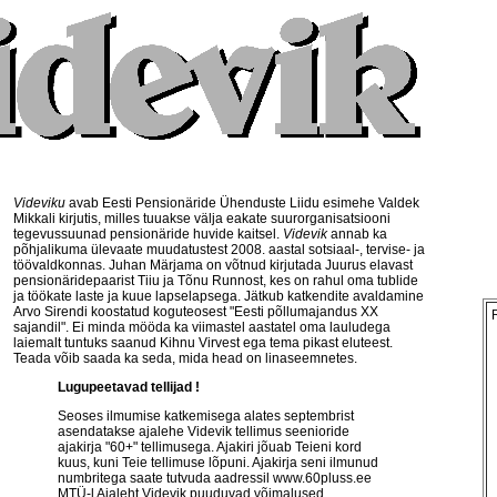
Videviku
avab Eesti Pensionäride Ühenduste Liidu esimehe Valdek
Mikkali kirjutis, milles tuuakse välja eakate suurorganisatsiooni
tegevussuunad pensionäride huvide kaitsel.
Videvik
annab ka
põhjalikuma ülevaate muudatustest 2008. aastal sotsiaal-, tervise- ja
töövaldkonnas. Juhan Märjama on võtnud kirjutada Juurus elavast
pensionäridepaarist Tiiu ja Tõnu Runnost, kes on rahul oma tublide
ja töökate laste ja kuue lapselapsega. Jätkub katkendite avaldamine
Arvo Sirendi koostatud koguteosest "Eesti põllumajandus XX
sajandil". Ei minda mööda ka viimastel aastatel oma lauludega
laiemalt tuntuks saanud Kihnu Virvest ega tema pikast eluteest.
Teada võib saada ka seda, mida head on linaseemnetes.
Lugupeetavad tellijad !
Seoses ilmumise katkemisega alates septembrist
asendatakse ajalehe Videvik tellimus seenioride
ajakirja "60+" tellimusega. Ajakiri jõuab Teieni kord
kuus, kuni Teie tellimuse lõpuni. Ajakirja seni ilmunud
numbritega saate tutvuda aadressil
www.60pluss.ee
MTÜ-l Ajaleht Videvik puuduvad võimalused