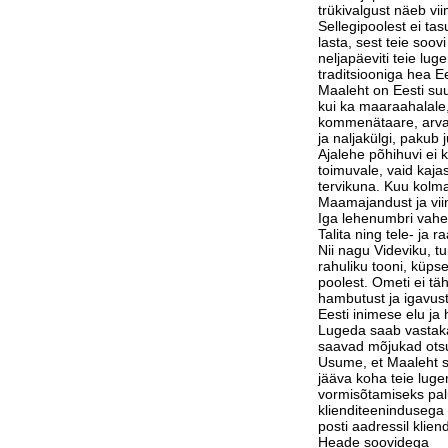
trükivalgust näeb vi
Sellegipoolest ei tas
lasta, sest teie soov
neljapäeviti teie lu
traditsiooniga hea Ee
Maaleht on Eesti suu
kui ka maaraahalale,
kommenätaare, arvam
ja naljakülgi, pakub j
Ajalehe põhihuvi ei 
toimuvale, vaid kaja
tervikuna. Kuu kolm
Maamajandust ja vi
Iga lehenumbri vahe
Talita ning tele- ja 
Nii nagu Videviku, 
rahuliku tooni, küps
poolest. Ometi ei tä
hambutust ja igavust
Eesti inimese elu j
Lugeda saab vastak
saavad mõjukad otsu
Usume, et Maaleht su
jääva koha teie luge
vormisõtamiseks pa
klienditeenindusega 
posti aadressil klie
Heade soovidega