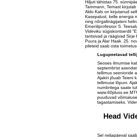
Hiljuti tähistas 75. sünnip
Tammann, Temast kirjutab
Aldo Kals on kirjutanud sell
Kasepalust, kelle energia 
ning nõrgaltnägijateni helir
Emeriitprofessor S. Teesalu
Videviku
sügiskontserdil "
tantsivad ja räägivad Sirje
Puura ja Alar Haak. 25. no
pileteid saab osta toimetus
Lugupeetavad telli
Seoses ilmumise ka
septembrist asendat
tellimus seenioride a
Ajakiri jõuab Teieni 
tellimuse lõpuni. Aja
numbritega saate tu
www.60pluss.ee
MTÜ-
puuduvad võimalused
tagastamiseks. Vide
Head Vide
Sel neljapäeval saab