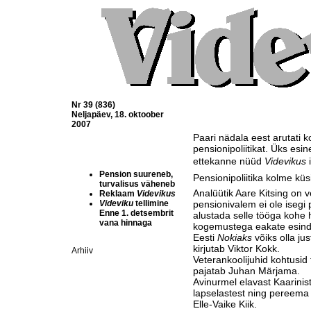
Nr 39 (836)
Neljapäev, 18. oktoober
2007
Paari nädala eest arutati k
pensionipoliitikat. Üks esin
ettekanne nüüd
Videvikus
i
Pension suureneb,
Pensionipoliitika kolme küs
turvalisus väheneb
Analüütik Aare Kitsing on
Reklaam
Videvikus
Videviku
tellimine
pensionivalem ei ole isegi
Enne 1. detsembrit
alustada selle tööga koh
vana hinnaga
kogemustega eakate esind
Eesti
Nokiaks
võiks olla jus
kirjutab Viktor Kokk.
Arhiiv
Veterankoolijuhid kohtusid 
pajatab Juhan Märjama.
Avinurmel elavast Kaarinist
lapselastest ning pereema 
Elle-Vaike Kiik.