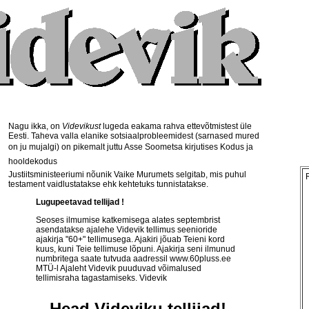
Nagu ikka, on
Videvikust
lugeda eakama rahva ettevõtmistest üle
Eesti. Taheva valla elanike sotsiaalprobleemidest (sarnased mured
on ju mujalgi) on pikemalt juttu Asse Soometsa kirjutises Kodus ja
hooldekodus
Justiitsministeeriumi nõunik Vaike Murumets selgitab, mis puhul
testament vaidlustatakse ehk kehtetuks tunnistatakse.
Lugupeetavad tellijad !
Seoses ilmumise katkemisega alates septembrist
asendatakse ajalehe Videvik tellimus seenioride
ajakirja "60+" tellimusega. Ajakiri jõuab Teieni kord
kuus, kuni Teie tellimuse lõpuni. Ajakirja seni ilmunud
numbritega saate tutvuda aadressil
www.60pluss.ee
MTÜ-l Ajaleht Videvik puuduvad võimalused
tellimisraha tagastamiseks. Videvik
Head Videviku tellijad!