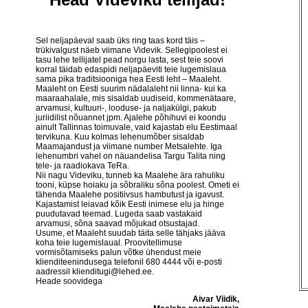
Sel neljapäeval saab üks ring taas kord täis –
trükivalgust näeb viimane Videvik. Sellegipoolest ei
tasu lehe tellijatel pead norgu lasta, sest teie soovi
korral täidab edaspidi neljapäeviti teie lugemislaua
sama pika traditsiooniga hea Eesti leht – Maaleht.
Maaleht on Eesti suurim nädalaleht nii linna- kui ka
maaraahalale, mis sisaldab uudiseid, kommenätaare,
arvamusi, kultuuri-, looduse- ja naljakülgi, pakub
juriidilist nõuannet jpm. Ajalehe põhihuvi ei koondu
ainult Tallinnas toimuvale, vaid kajastab elu Eestimaal
tervikuna. Kuu kolmas lehenumõber sisaldab
Maamajandust ja viimane number Metsalehte. Iga
lehenumbri vahel on näuandelisa Targu Talita ning
tele- ja raadiokava TeRa.
Nii nagu Videviku, tunneb ka Maalehe ära rahuliku
tooni, küpse hoiaku ja sõbraliku sõna poolest. Ometi ei
tähenda Maalehe positiivsus hambutust ja igavust.
Kajastamist leiavad kõik Eesti inimese elu ja hinge
puudutavad teemad. Lugeda saab vastakaid
arvamusi, sõna saavad mõjukad otsustajad.
Usume, et Maaleht suudab täita selle tähjaks jääva
koha teie lugemislaual. Proovitellimuse
vormisõtamiseks palun võtke ühendust meie
klienditeenindusega telefonil 680 4444 või e-posti
aadressil klienditugi@lehed.ee.
Heade soovidega
Aivar Viidik,