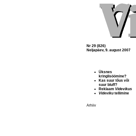
Nr 29 (826)
Neljapäev, 9. august 2007
Üksnes
kringlisöömine?
Kas suur tõus või
suur bluff?
Reklaam
Videvikus
Videviku
tellimine
Arhiiv