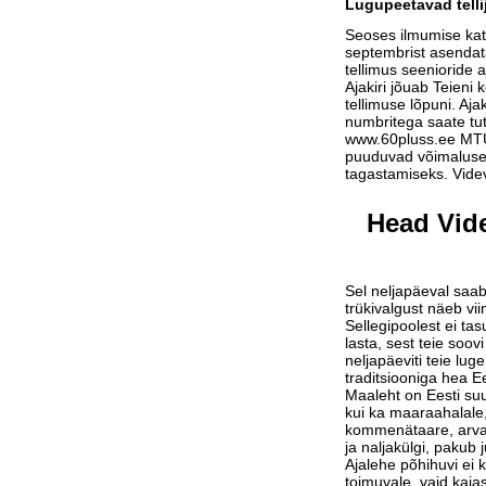
Lugupeetavad telli
Seoses ilmumise ka
septembrist asendat
tellimus seenioride a
Ajakiri jõuab Teieni 
tellimuse lõpuni. Aja
numbritega saate tu
www.60pluss.ee
MTÜ-
puuduvad võimalused
tagastamiseks. Vide
Head Vide
Sel neljapäeval saab
trükivalgust näeb vi
Sellegipoolest ei tas
lasta, sest teie soov
neljapäeviti teie lu
traditsiooniga hea Ee
Maaleht on Eesti suu
kui ka maaraahalale,
kommenätaare, arvam
ja naljakülgi, pakub j
Ajalehe põhihuvi ei 
toimuvale, vaid kaja