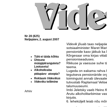
Nr 28 (825)
Neljapäev, 2. august 2007
Videvik
jõuab taas neljapäe
sotsiaalminister Maret Mari
pensionide kasv jätkub ka l
Kõrgesaar oma kirjas viita
Tühi ei täida kõhtu
pensioniseaduses.
Ühtsete
Rikkuse ja vaesuse suhe 
müügipiiranguteta?
Lootusetu!
teema.
Alkoholivaba
Lugeda on eakama rahva hu
pidupäev  utoopia?
tegutseva pensionäride or
toiminguist annab ülevaat
Reklaam
Videvikus
Videviku
tellimine
tutvustab Raplamaal Velise
talumuuseumi.
Imbi Jeletsky vaeb Heino Ki
Arhiiv
Arutu alkoholitarbimise v
kirjutis.
6. leheküljelt leiab nõu m