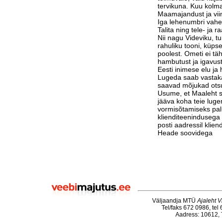
tervikuna. Kuu kolm
Maamajandust ja vi
Iga lehenumbri vahe
Talita ning tele- ja 
Nii nagu Videviku, 
rahuliku tooni, küps
poolest. Ometi ei tä
hambutust ja igavust
Eesti inimese elu j
Lugeda saab vastak
saavad mõjukad otsu
Usume, et Maaleht su
jääva koha teie luge
vormisõtamiseks pa
klienditeenindusega 
posti aadressil klie
Heade soovidega
Väljaandja MTÜ
Ajaleht V
Tel/faks 672 0986, tel
Aadress: 10612, T