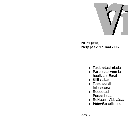
Nr 21 (818)
Neljapäev, 17. mai 2007
Tuleb edasi elada
Parem, tervem ja
hoolivam Eesti
Kiili vallas
Teise sordi
inimestest
Reedetud
Petserimaa
Reklaam
Videvikus
Videviku
tellimine
Arhiiv