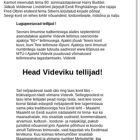
Karmot meenutab tema 80. sünniaastapäeval Harry Buddel.
Jätkub Voldemar Lindströmi järjejutt Eesti Ringhäälingu ühe rajaja
Fred Olbrei eluteest tema Siberis kirjutatud kirjade põhjal.
Seegi kord on lehes tohtri nõuandeid, toiduretsepte, ristsõna ja nalju.
Lugupeetavad tellijad !
Seoses ilmumise katkemisega alates septembrist
asendatakse ajalehe Videvik tellimus seenioride
ajakirja "60+" tellimusega. Ajakiri jõuab Teieni kord
kuus, kuni Teie tellimuse lõpuni. Ajakirja seni ilmunud
numbritega saate tutvuda aadressil
www.60pluss.ee
MTÜ-l Ajaleht Videvik puuduvad võimalused
tellimisraha tagastamiseks. Videvik
Head Videviku tellijad!
Sel neljapäeval saab üks ring taas kord täis –
trükivalgust näeb viimane Videvik. Sellegipoolest ei
tasu lehe tellijatel pead norgu lasta, sest teie soovi
korral täidab edaspidi neljapäeviti teie lugemislaua
sama pika traditsiooniga hea Eesti leht – Maaleht.
Maaleht on Eesti suurim nädalaleht nii linna- kui ka
maaraahalale, mis sisaldab uudiseid, kommenätaare,
arvamusi, kultuuri-, looduse- ja naljakülgi, pakub
juriidilist nõuannet jpm. Ajalehe põhihuvi ei koondu
ainult Tallinnas toimuvale, vaid kajastab elu Eestimaal
tervikuna. Kuu kolmas lehenumõber sisaldab
Maamajandust ja viimane number Metsalehte. Iga