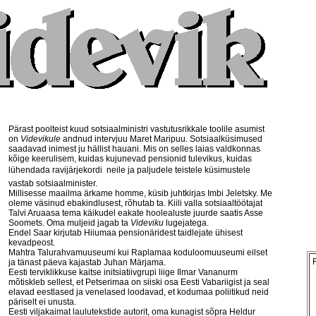
Pärast poolteist kuud sotsiaalministri vastutusrikkale toolile asumist
on
Videvikule
andnud intervjuu Maret Maripuu. Sotsiaalküsimused
saadavad inimest ju hällist hauani. Mis on selles laias valdkonnas
kõige keerulisem, kuidas kujunevad pensionid tulevikus, kuidas
lühendada ravijärjekordi  neile ja paljudele teistele küsimustele
vastab sotsiaalminister.
Millisesse maailma ärkame homme, küsib juhtkirjas Imbi Jeletsky. Me
oleme väsinud ebakindlusest, rõhutab ta. Kiili valla sotsiaaltöötajat
Talvi Aruaasa tema käikudel eakate hoolealuste juurde saatis Asse
Soomets. Oma muljeid jagab ta
Videviku
lugejatega.
Endel Saar kirjutab Hiiumaa pensionäridest taidlejate ühisest
kevadpeost.
Mahtra Talurahvamuuseumi kui Raplamaa koduloomuuseumi eilset
ja tänast päeva kajastab Juhan Märjama.
Eesti terviklikkuse kaitse initsiatiivgrupi liige Ilmar Vananurm
mõtiskleb sellest, et Petserimaa on siiski osa Eesti Vabariigist ja seal
elavad eestlased ja venelased loodavad, et kodumaa poliitikud neid
päriselt ei unusta.
Eesti viljakaimat laulutekstide autorit, oma kunagist sõpra Heldur