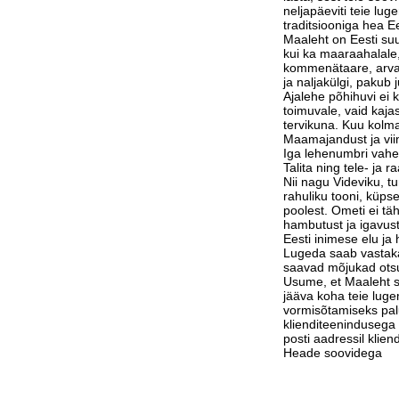
neljapäeviti teie lu
traditsiooniga hea Ee
Maaleht on Eesti suu
kui ka maaraahalale,
kommenätaare, arvam
ja naljakülgi, pakub j
Ajalehe põhihuvi ei 
toimuvale, vaid kaja
tervikuna. Kuu kolm
Maamajandust ja vi
Iga lehenumbri vahe
Talita ning tele- ja 
Nii nagu Videviku, 
rahuliku tooni, küps
poolest. Ometi ei tä
hambutust ja igavust
Eesti inimese elu j
Lugeda saab vastak
saavad mõjukad otsu
Usume, et Maaleht su
jääva koha teie luge
vormisõtamiseks pa
klienditeenindusega 
posti aadressil klie
Heade soovidega