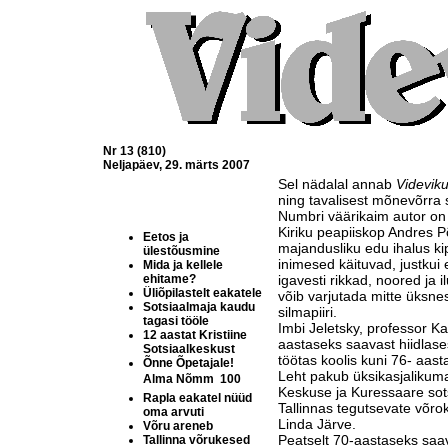
Nr 13 (810)
Neljapäev, 29. märts 2007
Sel nädalal annab
Videvik
ning tavalisest mõnevõrr
Numbri väärikaim autor on 
Kiriku peapiiskop Andres Põ
Eetos ja
majandusliku edu ihalus ki
ülestõusmine
inimesed käituvad, justkui 
Mida ja kellele
ehitame?
igavesti rikkad, noored ja i
Üliõpilastelt eakatele
võib varjutada mitte üksnes
Sotsiaalmaja kaudu
silmapiiri.
tagasi tööle
Imbi Jeletsky, professor K
12 aastat Kristiine
aastaseks saavast hiidlas
Sotsiaalkeskust
töötas koolis kuni 76- aas
Õnne Õpetajale!
Leht pakub üksikasjalikumai
Alma Nõmm  100
Keskuse ja Kuressaare sot
Rapla eakatel nüüd
Tallinnas tegutsevate võrok
oma arvuti
Linda Järve.
Võru areneb
Peatselt 70-aastaseks saav
Tallinna võrukesed