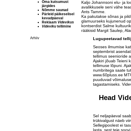
Oma kutsumust
Kaljo Johannsoni elu- ja l
järgides
avalikkusele seni vähe tea
Nõmme saunad
Ants Tamme.
Pärleid päikeselisel
Ka pakutakse sõnas ja pil
kevadpäeval
glamuurseks kujunenud ope
Reklaam
Videvikus
kontserdist Salme kultuurik
Videviku
tellimine
rääkisid Margit Saulep, A
Arhiiv
Lugupeetavad telli
Seoses ilmumise ka
septembrist asendat
tellimus seenioride a
Ajakiri jõuab Teieni 
tellimuse lõpuni. Aja
numbritega saate tu
www.60pluss.ee
MTÜ-
puuduvad võimalused
tagastamiseks. Vide
Head Vide
Sel neljapäeval saab
trükivalgust näeb vi
Sellegipoolest ei tas
lasta, sest teie soov