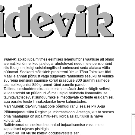
Videvik
jätkab juba mitmes eelmises lehenumbris vaatluse all olnud
teemat: kui õnnelikud ja eluga rahulolevad need meie pensionärid
siis ikkagi on, kuigi sotsioloogilised uurimused seda alatasa väita
püüavad. Seekord mõtiskleb probleemi üle ka Tõnu Toim: kas tädi
Maalile annab põhjust väga sügavaks rahuloluks see, kui ta veidike
suurema pensioni saamise korral praeguse 800 grammi räimede
asemel kogunisti 850 grammi räimi pannile paneb.
Tallinna sotsiaaldemokraatide esimees Jaak Juske räägib sellest,
kuidas sotsid on püüdnud võimalusipidi takistada linnavalitsuse
taunitavat tegevust sundüürnikele imeodavate korterite eraldamisel,
aga paraku teiste linnakodanike huve kahjustades.
Mari Murelik Ida-Virumaalt pole põrmugi rahul sealse PRIA-ga 
Põllumajandusliku Registri ja Informatsiooni Ametiga, kus ta seoses
oma maalapiga on juba mitu-setu korda asjatult uksi ja närve
kulutanud.
Satiiriveerud on seekord suunatud bojaaritsemise vastu meie
kapitalismi rajavas pisiriigis.
Jätkub ka Tiit Aruste köitev loodusevestete sari.