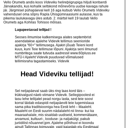
Vello Orumets andis koos
Videviku
helireþiigrupiga hiljuti kontserdi
Järvakandis, kus kohalik seltskond mõnevõrra uudse kavaga rahule
jäi. Järgmisel pühapäeval kell 16 aga kutsub Vello Orumets
Videviku
vahendusel oma sõpru Rapla Ühisgümnaasiumi aulasse, kus ta
pikema laulukavaga üles astub. 2. märtsil kell 19 laulab Vello
Orumets aga Kohilas Tohisoo mõisas.
Lugupeetavad tellijad !
Seoses ilmumise katkemisega alates septembrist
asendatakse ajalehe Videvik tellimus seenioride
ajakirja "60+" tellimusega. Ajakiri jõuab Teieni kord
kuus, kuni Teie tellimuse lõpuni. Ajakirja seni ilmunud
numbritega saate tutvuda aadressil
www.60pluss.ee
MTÜ-l Ajaleht Videvik puuduvad võimalused
tellimisraha tagastamiseks. Videvik
Head Videviku tellijad!
Sel neljapäeval saab üks ring taas kord täis –
trükivalgust näeb viimane Videvik. Sellegipoolest ei
tasu lehe tellijatel pead norgu lasta, sest teie soovi
korral täidab edaspidi neljapäeviti teie lugemislaua
sama pika traditsiooniga hea Eesti leht – Maaleht.
Maaleht on Eesti suurim nädalaleht nii linna- kui ka
maaraahalale, mis sisaldab uudiseid, kommenätaare,
arvamusi, kultuuri-, looduse- ja naljakülgi, pakub
juriidilist nõuannet jpm. Ajalehe põhihuvi ei koondu
ainult Tallinnas toimuvale, vaid kajastab elu Eestimaal