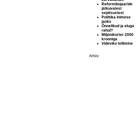
Reformibojaaride
jätkuvatest
sepitsustest
Poliitika inimese
jaoks
Õnnelikud ja eluga
rahul?
Miljonikorter 2000
krooniga
Videviku
tellimine
Arhiiv