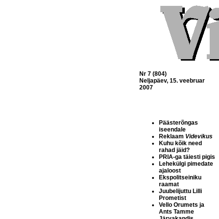
Nr 7 (804)
Neljapäev, 15. veebruar
2007
Päästerõngas
iseendale
Reklaam
Videvikus
Kuhu kõik need
rahad jäid?
PRIA-ga täiesti pigis
Lehekülgi pimedate
ajaloost
Ekspolitseiniku
raamat
Juubelijuttu Lilli
Prometist
Vello Orumets ja
Ants Tamme
Järvakandis