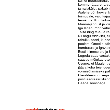
kui ka maaraahalale,
kommenätaare, arvam
ja naljakülgi, pakub j
Ajalehe põhihuvi ei 
toimuvale, vaid kaja
tervikuna. Kuu kolm
Maamajandust ja vi
Iga lehenumbri vahe
Talita ning tele- ja 
Nii nagu Videviku, 
rahuliku tooni, küps
poolest. Ometi ei tä
hambutust ja igavust
Eesti inimese elu j
Lugeda saab vastak
saavad mõjukad otsu
Usume, et Maaleht su
jääva koha teie luge
vormisõtamiseks pa
klienditeenindusega 
posti aadressil klie
Heade soovidega