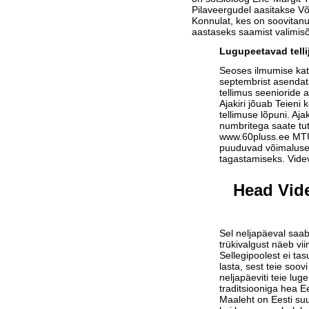
Pilaveergudel aasitakse V
Konnulat, kes on soovitanu
aastaseks saamist valimisõ
Lugupeetavad telli
Seoses ilmumise ka
septembrist asendat
tellimus seenioride a
Ajakiri jõuab Teieni 
tellimuse lõpuni. Aja
numbritega saate tu
www.60pluss.ee
MTÜ-
puuduvad võimalused
tagastamiseks. Vide
Head Vide
Sel neljapäeval saab
trükivalgust näeb vi
Sellegipoolest ei tas
lasta, sest teie soov
neljapäeviti teie lu
traditsiooniga hea Ee
Maaleht on Eesti suu