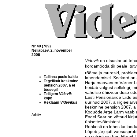
Nr 40 (789)
Neljapäev, 2. november
2006
Videvik
on otsustanud teha
kordamööda tiir peale  tut
rõõme ja muresid, proble
Tallinna poole kaldu
lahendamisel. Seekord on
Tegelikult keskmine
Harju maavanem Värner L
pension 2007. a ei
heidab valgust sellelegi, 
tõusegi!
vahelise ühisveonduse ed
Telligem
Videvik
Eesti Pensionäride Liidu a
koju!
uurinud 2007. a riigieelarve
Reklaam
Videvikus
keskmine pension 2007. a e
Koduõde Arge Lärm vaeb 
Arhiiv
Endel Saar on võtnud kirj
ühisettevõtmistest.
Rohkesti on lehes ka lood
Lõpeb järjejutt vaesusprob
on sotsioloog Ene-Margit Ti