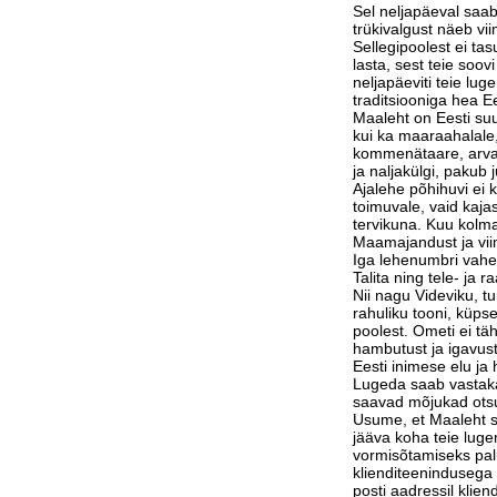
Sel neljapäeval saab
trükivalgust näeb vi
Sellegipoolest ei tas
lasta, sest teie soov
neljapäeviti teie lu
traditsiooniga hea Ee
Maaleht on Eesti suu
kui ka maaraahalale,
kommenätaare, arvam
ja naljakülgi, pakub j
Ajalehe põhihuvi ei 
toimuvale, vaid kaja
tervikuna. Kuu kolm
Maamajandust ja vi
Iga lehenumbri vahe
Talita ning tele- ja 
Nii nagu Videviku, 
rahuliku tooni, küps
poolest. Ometi ei tä
hambutust ja igavust
Eesti inimese elu j
Lugeda saab vastak
saavad mõjukad otsu
Usume, et Maaleht su
jääva koha teie luge
vormisõtamiseks pa
klienditeenindusega 
posti aadressil klie