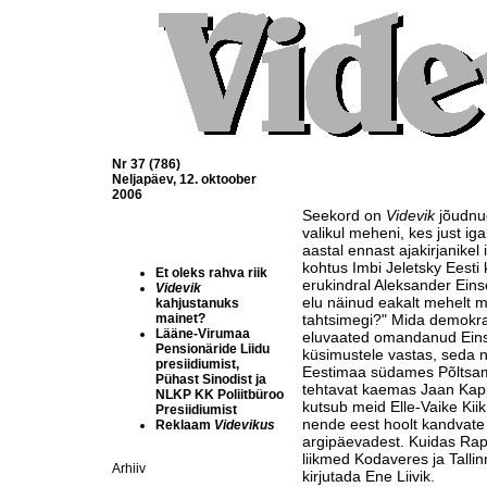
Nr 37 (786)
Neljapäev, 12. oktoober
2006
Seekord on
Videvik
jõudnud
valikul meheni, kes just iga
aastal ennast ajakirjanikel 
kohtus Imbi Jeletsky Eesti
Et oleks rahva riik
erukindral Aleksander Eins
Videvik
elu näinud eakalt mehelt m
kahjustanuks
mainet?
tahtsimegi?" Mida demokra
Lääne-Virumaa
eluvaated omandanud Einsel
Pensionäride Liidu
küsimustele vastas, seda 
presiidiumist,
Eestimaa südames Põltsama
Pühast Sinodist ja
tehtavat kaemas Jaan Kapp
NLKP KK Poliitbüroo
kutsub meid Elle-Vaike Kiik
Presiidiumist
nende eest hoolt kandvate 
Reklaam
Videvikus
argipäevadest. Kuidas Rapl
liikmed Kodaveres ja Tallin
Arhiiv
kirjutada Ene Liivik.