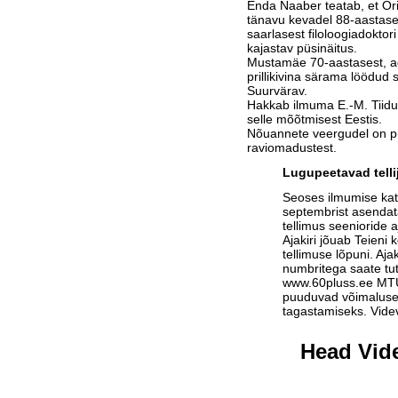
Enda Naaber teatab, et O
tänavu kevadel 88-aastas
saarlasest filoloogiadoktori
kajastav püsinäitus.
Mustamäe 70-aastasest, ag
prillikivina särama löödud
Suurvärav.
Hakkab ilmuma E.-M. Tiidu 
selle mõõtmisest Eestis.
Nõuannete veergudel on pi
raviomadustest.
Lugupeetavad telli
Seoses ilmumise ka
septembrist asendat
tellimus seenioride a
Ajakiri jõuab Teieni 
tellimuse lõpuni. Aja
numbritega saate tu
www.60pluss.ee
MTÜ-
puuduvad võimalused
tagastamiseks. Vide
Head Vide