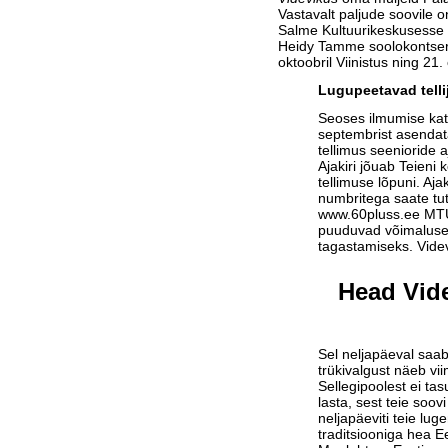
Vastavalt paljude soovile 
Salme Kultuurikeskusesse 
Heidy Tamme soolokontser
oktoobril Viinistus ning 21
Lugupeetavad telli
Seoses ilmumise ka
septembrist asendat
tellimus seenioride a
Ajakiri jõuab Teieni 
tellimuse lõpuni. Aja
numbritega saate tu
www.60pluss.ee
MTÜ-
puuduvad võimalused
tagastamiseks. Vide
Head Vide
Sel neljapäeval saab
trükivalgust näeb vi
Sellegipoolest ei tas
lasta, sest teie soov
neljapäeviti teie lu
traditsiooniga hea Ee