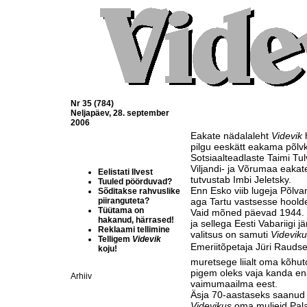
Nr 35 (784)
Neljapäev, 28. september
2006
Eakate nädalaleht
Videvik
h
pilgu eeskätt eakama põlvk
Sotsiaalteadlaste Taimi Tu
Viljandi- ja Võrumaa eaka
Eelistati Ilvest
tutvustab Imbi Jeletsky.
Tuuled pöörduvad?
Enn Esko viib lugeja Põl
Sõditakse rahvuslike
piiranguteta?
aga Tartu vastsesse hoold
Tüütama on
Vaid mõned päevad 1944. 
hakanud, härrased!
ja sellega Eesti Vabariigi j
Reklaami tellimine
valitsus on samuti
Videviku
Telligem
Videvik
Emeriitõpetaja Jüri Raudsep
koju!
muretsege liialt oma kõhut
pigem oleks vaja kanda en
Arhiiv
vaimumaailma eest.
Äsja 70-aastaseks saanud 
Videvikus
oma muljeid Pala