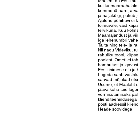
Maaleht on Eesti suu
kui ka maaraahalale,
kommenätaare, arvam
ja naljakülgi, pakub j
Ajalehe põhihuvi ei 
toimuvale, vaid kaja
tervikuna. Kuu kolm
Maamajandust ja vi
Iga lehenumbri vahe
Talita ning tele- ja 
Nii nagu Videviku, 
rahuliku tooni, küps
poolest. Ometi ei tä
hambutust ja igavust
Eesti inimese elu j
Lugeda saab vastak
saavad mõjukad otsu
Usume, et Maaleht su
jääva koha teie luge
vormisõtamiseks pa
klienditeenindusega 
posti aadressil klie
Heade soovidega