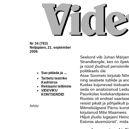
Nr 34 (783)
Neljapäev, 21. september
2006
Seekord viib Juhan Märj
Strandbergile, kes on õpet
ja nüüd jõudnud pensionile.
poliitikaelu üle.
Suu pidada ja ...
Asse Soomets kirjutab N
Tarbetu teatrike
ning sealsete tublide ja an
Kadriorus
Kuidas kujunevad toiduaine
Reklaami tellimine
seda on analüüsinud Leid
VIDEVIKU
Paunkülas kodukandipäeval
KONTSERDID
Rootsis oli endisel saarlase
reisist pikalt ja põhjalikult 
Arhiiv
Mitmekülgsest Pärnu kunst
kirjutanud Milvi Maamees.
Hiljuti jõudis lugejaini He
Estonia alusmüürist", mida 