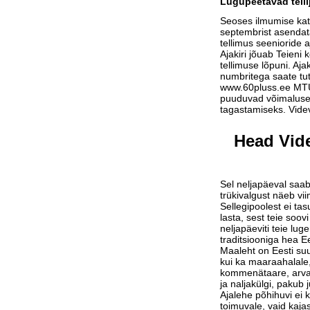
Lugupeetavad telli
Seoses ilmumise ka
septembrist asendat
tellimus seenioride a
Ajakiri jõuab Teieni 
tellimuse lõpuni. Aja
numbritega saate tu
www.60pluss.ee
MTÜ-
puuduvad võimalused
tagastamiseks. Vide
Head Vide
Sel neljapäeval saab
trükivalgust näeb vi
Sellegipoolest ei tas
lasta, sest teie soov
neljapäeviti teie lu
traditsiooniga hea Ee
Maaleht on Eesti suu
kui ka maaraahalale,
kommenätaare, arvam
ja naljakülgi, pakub j
Ajalehe põhihuvi ei 
toimuvale, vaid kaja