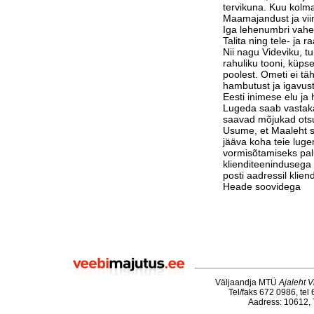
tervikuna. Kuu kolm
Maamajandust ja vi
Iga lehenumbri vahe
Talita ning tele- ja 
Nii nagu Videviku, 
rahuliku tooni, küps
poolest. Ometi ei tä
hambutust ja igavust
Eesti inimese elu j
Lugeda saab vastak
saavad mõjukad otsu
Usume, et Maaleht su
jääva koha teie luge
vormisõtamiseks pa
klienditeenindusega 
posti aadressil klie
Heade soovidega
Väljaandja MTÜ
Ajaleht V
Tel/faks 672 0986, tel
Aadress: 10612, T