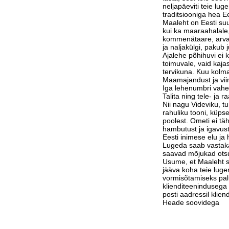
neljapäeviti teie lu
traditsiooniga hea Ee
Maaleht on Eesti suu
kui ka maaraahalale,
kommenätaare, arvam
ja naljakülgi, pakub j
Ajalehe põhihuvi ei 
toimuvale, vaid kaja
tervikuna. Kuu kolm
Maamajandust ja vi
Iga lehenumbri vahe
Talita ning tele- ja 
Nii nagu Videviku, 
rahuliku tooni, küps
poolest. Ometi ei tä
hambutust ja igavust
Eesti inimese elu j
Lugeda saab vastak
saavad mõjukad otsu
Usume, et Maaleht su
jääva koha teie luge
vormisõtamiseks pa
klienditeenindusega 
posti aadressil klie
Heade soovidega