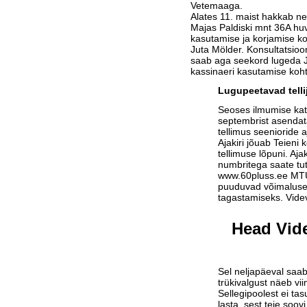
Vetemaaga.
Alates 11. maist hakkab nel
Majas Paldiski mnt 36A huv
kasutamise ja korjamise k
Juta Mölder. Konsultatsi
saab aga seekord lugeda Ju
kassinaeri kasutamise koht
Lugupeetavad telli
Seoses ilmumise ka
septembrist asendat
tellimus seenioride a
Ajakiri jõuab Teieni 
tellimuse lõpuni. Aja
numbritega saate tu
www.60pluss.ee
MTÜ-
puuduvad võimalused
tagastamiseks. Vide
Head Vide
Sel neljapäeval saab
trükivalgust näeb vi
Sellegipoolest ei tas
lasta, sest teie soov