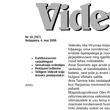
Nr 18 (767)
Neljapäev, 4. mai 2006
Videviku
Ida-Virumaa kirjas
hiljaaegu oma sünnilinnas
endiste õpetajatega ja no
järjepidevusest ning igipõl
Kahtluseussist
nüüd lehes mõtisklebki.
salaühinguni
Asse Soomets aga arvab juh
Seisakuaja esikubjas
Reklaami tellimine
sedaviisi, et kandidaatide
Telligem
Videvik
koju
katteta, sest pole ju enam 
teiseks poolaastaks!
hulgast võidaks valida.
Ants Tamme käis nädalapäe
kus Harjumaa memmed-taad
Arhiiv
pidasid.
Majandusprofessor Olev Raj
reformierakonna valimislub
võimalustele ei usu tema
mantrate kordamisest hool
Imbi Jeletsky sulest on sis