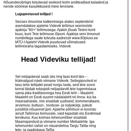
Nõuanderubriigis kirjutavad seekord kolm arstiteadlast kaladest ja
nende söömise kasulikkusest meie tervisele.
Lugupeetavad tellijad !
Seoses ilmumise katkemisega alates septembrist
asendatakse ajalehe Videvik tellimus seenioride
ajakirja "60+" tellimusega. Ajakiri jõuab Teieni kord
kuus, kuni Teie tellimuse lõpuni. Ajakirja seni ilmunud
numbritega saate tutvuda aadressil
www.60pluss.ee
MTÜ-l Ajaleht Videvik puuduvad võimalused
tellimisraha tagastamiseks. Videvik
Head Videviku tellijad!
Sel neljapäeval saab üks ring taas kord täis –
trükivalgust näeb viimane Videvik. Sellegipoolest ei
tasu lehe tellijatel pead norgu lasta, sest teie soovi
korral täidab edaspidi neljapäeviti teie lugemislaua
sama pika traditsiooniga hea Eesti leht – Maaleht.
Maaleht on Eesti suurim nädalaleht nii linna- kui ka
maaraahalale, mis sisaldab uudiseid, kommenätaare,
arvamusi, kultuuri-, looduse- ja naljakülgi, pakub
juriidilist nõuannet jpm. Ajalehe põhihuvi ei koondu
ainult Tallinnas toimuvale, vaid kajastab elu Eestimaal
tervikuna. Kuu kolmas lehenumõber sisaldab
Maamajandust ja viimane number Metsalehte. Iga
lehenumbri vahel on näuandelisa Targu Talita ning
tele- ja raadiokava TeRa.