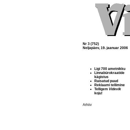
Nr 3 (752)
Neljapäev, 19. jaanuar 2006
Ligi 700 ametnikku
Linnabürokraatide
kägistus
Raisatud puud
Reklaami tellimine
Telligem
Videvik
koju!
Arhiiv