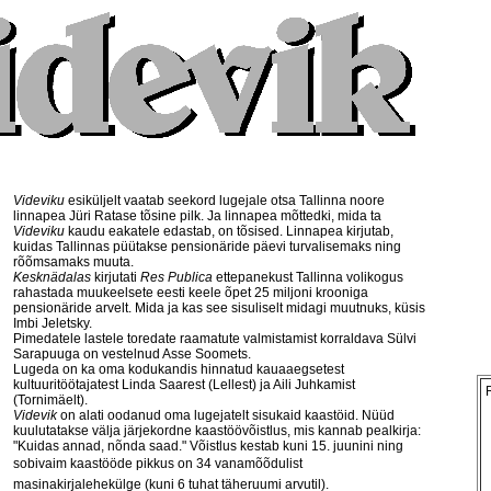
Videviku
esiküljelt vaatab seekord lugejale otsa Tallinna noore
linnapea Jüri Ratase tõsine pilk. Ja linnapea mõttedki, mida ta
Videviku
kaudu eakatele edastab, on tõsised. Linnapea kirjutab,
kuidas Tallinnas püütakse pensionäride päevi turvalisemaks ning
rõõmsamaks muuta.
Kesknädalas
kirjutati
Res Publica
ettepanekust Tallinna volikogus
rahastada muukeelsete eesti keele õpet 25 miljoni krooniga
pensionäride arvelt. Mida ja kas see sisuliselt midagi muutnuks, küsis
Imbi Jeletsky.
Pimedatele lastele toredate raamatute valmistamist korraldava Sülvi
Sarapuuga on vestelnud Asse Soomets.
Lugeda on ka oma kodukandis hinnatud kauaaegsetest
kultuuritöötajatest Linda Saarest (Lellest) ja Aili Juhkamist
(Tornimäelt).
Videvik
on alati oodanud oma lugejatelt sisukaid kaastöid. Nüüd
kuulutatakse välja järjekordne kaastöövõistlus, mis kannab pealkirja:
"Kuidas annad, nõnda saad." Võistlus kestab kuni 15. juunini ning
sobivaim kaastööde pikkus on 34 vanamõõdulist
masinakirjalehekülge (kuni 6 tuhat täheruumi arvutil).