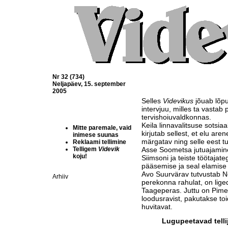
Nr 32 (734)
Neljapäev, 15. september
2005
Selles
Videvikus
jõuab lõpu
intervjuu, milles ta vastab 
tervishoiuvaldkonnas.
Keila linnavalitsuse sotsiaa
Mitte paremale, vaid
kirjutab sellest, et elu ar
inimese suunas
märgatav ning selle eest tu
Reklaami tellimine
Telligem
Videvik
Asse Soometsa jutuajamine
koju!
Siimsoni ja teiste töötaja
pääsemise ja seal elamise
Avo Suurvärav tutvustab N
Arhiiv
perekonna rahulat, on lige
Taageperas. Juttu on Pimed
loodusravist, pakutakse toi
huvitavat.
Lugupeetavad telli