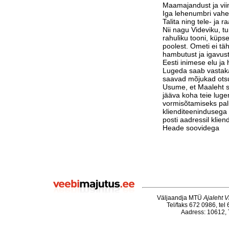
Maamajandust ja vi
Iga lehenumbri vahe
Talita ning tele- ja 
Nii nagu Videviku, 
rahuliku tooni, küps
poolest. Ometi ei tä
hambutust ja igavust
Eesti inimese elu j
Lugeda saab vastak
saavad mõjukad otsu
Usume, et Maaleht su
jääva koha teie luge
vormisõtamiseks pa
klienditeenindusega 
posti aadressil klie
Heade soovidega
Väljaandja MTÜ
Ajaleht V
Tel/faks 672 0986, tel
Aadress: 10612, T