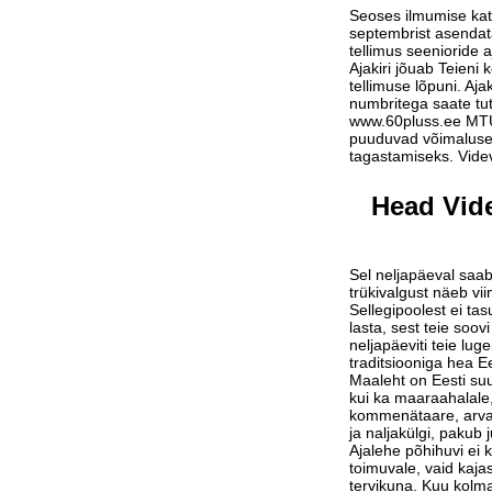
Seoses ilmumise ka
septembrist asendat
tellimus seenioride a
Ajakiri jõuab Teieni 
tellimuse lõpuni. Aja
numbritega saate tu
www.60pluss.ee
MTÜ-
puuduvad võimalused
tagastamiseks. Vide
Head Vide
Sel neljapäeval saab
trükivalgust näeb vi
Sellegipoolest ei tas
lasta, sest teie soov
neljapäeviti teie lu
traditsiooniga hea Ee
Maaleht on Eesti suu
kui ka maaraahalale,
kommenätaare, arvam
ja naljakülgi, pakub j
Ajalehe põhihuvi ei 
toimuvale, vaid kaja
tervikuna. Kuu kolm