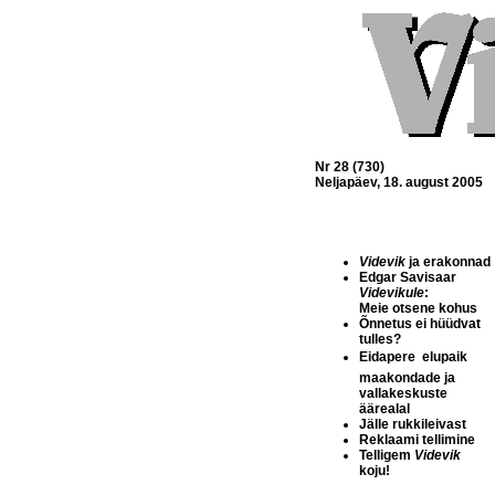
Nr 28 (730)
Neljapäev, 18. august 2005
Videvik
ja erakonnad
Edgar Savisaar
Videvikule
:
Meie otsene kohus
Õnnetus ei hüüdvat
tulles?
Eidapere  elupaik
maakondade ja
vallakeskuste
äärealal
Jälle rukkileivast
Reklaami tellimine
Telligem
Videvik
koju!