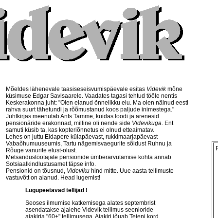
Mõeldes lähenevale taasiseseisvumispäevale esitas
Videvik
mõne
küsimuse Edgar Savisaarele. Vaadates tagasi tehtud tööle nentis
Keskerakonna juht: "Olen elanud õnnelikku elu. Ma olen näinud eesti
rahva suurt tähetundi ja rõõmustanud koos paljude inimestega."
Juhtkirjas meenutab Ants Tamme, kuidas loodi ja arenesid
pensionäride erakonnad, milline oli nende side
Videvikuga
. Ent
samuti küsib ta, kas kopteriõnnetus ei olnud etteaimatav.
Lehes on juttu Eidapere külapäevast, rukkimaarjapäevast
Vabaõhumuuseumis, Tartu nägemisvaegurite sõidust Ruhnu ja
Rõuge vanurite elust-olust.
Metsandustöötajate pensionide ümberarvutamise kohta annab
Sotsiaalkindlustusamet täpse info.
Pensionid on tõusnud,
Videviku
hind mitte. Uue aasta tellimuste
vastuvõtt on alanud. Head lugemist!
Lugupeetavad tellijad !
Seoses ilmumise katkemisega alates septembrist
asendatakse ajalehe Videvik tellimus seenioride
ajakirja "60+" tellimusega. Ajakiri jõuab Teieni kord