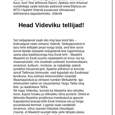
kuus, kuni Teie tellimuse lõpuni. Ajakirja seni ilmunud
numbritega saate tutvuda aadressil
www.60pluss.ee
MTÜ-l Ajaleht Videvik puuduvad võimalused
tellimisraha tagastamiseks. Videvik
Head Videviku tellijad!
Sel neljapäeval saab üks ring taas kord täis –
trükivalgust näeb viimane Videvik. Sellegipoolest ei
tasu lehe tellijatel pead norgu lasta, sest teie soovi
korral täidab edaspidi neljapäeviti teie lugemislaua
sama pika traditsiooniga hea Eesti leht – Maaleht.
Maaleht on Eesti suurim nädalaleht nii linna- kui ka
maaraahalale, mis sisaldab uudiseid, kommenätaare,
arvamusi, kultuuri-, looduse- ja naljakülgi, pakub
juriidilist nõuannet jpm. Ajalehe põhihuvi ei koondu
ainult Tallinnas toimuvale, vaid kajastab elu Eestimaal
tervikuna. Kuu kolmas lehenumõber sisaldab
Maamajandust ja viimane number Metsalehte. Iga
lehenumbri vahel on näuandelisa Targu Talita ning
tele- ja raadiokava TeRa.
Nii nagu Videviku, tunneb ka Maalehe ära rahuliku
tooni, küpse hoiaku ja sõbraliku sõna poolest. Ometi ei
tähenda Maalehe positiivsus hambutust ja igavust.
Kajastamist leiavad kõik Eesti inimese elu ja hinge
puudutavad teemad. Lugeda saab vastakaid
arvamusi, sõna saavad mõjukad otsustajad.
Usume, et Maaleht suudab täita selle tähjaks jääva