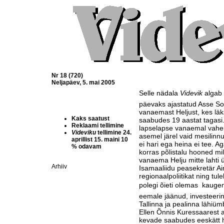
Nr 18 (720)
Neljapäev, 5. mai 2005
Selle nädala
Videvik
algab 
päevaks ajastatud Asse S
vanaemast Heljust, kes läk
Kaks saatust
saabudes 19 aastat tagas
Reklaami tellimine
lapselapse vanaemal vahepe
Videviku
tellimine 24.
asemel järel vaid mesilinn
aprillist 15. maini 10
ei hari ega heina ei tee.
% odavam
korras põlistalu hooned milla
vanaema Helju mitte lahti 
Arhiiv
Isamaaliidu peasekretär Ai
regionaalpoliitikat ning tul
polegi õieti olemas  kauge
eemale jäänud, investeeri
Tallinna ja pealinna lähiüm
Ellen Õnnis Kuressaarest a
kevade saabudes eeskätt h