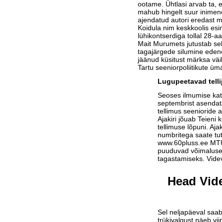
ootame. Ühtlasi arvab ta, et
mahub hingelt suur inimen
ajendatud autori eredast mä
Koidula nim keskkoolis esi
lühikontserdiga tollal 28-
Mait Murumets jutustab sel
tagajärgede silumine edeneb
jäänud küsitust märksa vä
Tartu seeniorpoliitikute üm
Lugupeetavad telli
Seoses ilmumise ka
septembrist asendat
tellimus seenioride a
Ajakiri jõuab Teieni 
tellimuse lõpuni. Aja
numbritega saate tu
www.60pluss.ee
MTÜ-
puuduvad võimalused
tagastamiseks. Vide
Head Vide
Sel neljapäeval saab
trükivalgust näeb vi