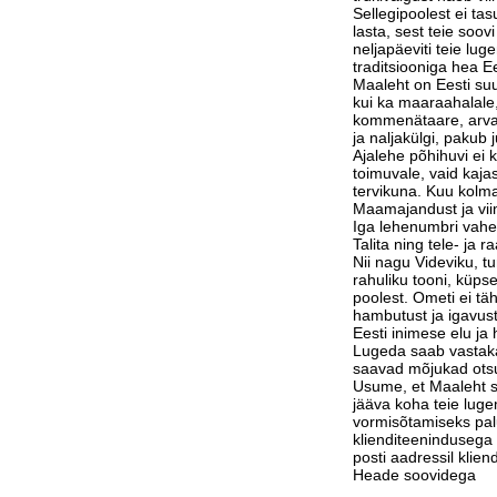
Sellegipoolest ei tas
lasta, sest teie soov
neljapäeviti teie lu
traditsiooniga hea Ee
Maaleht on Eesti suu
kui ka maaraahalale,
kommenätaare, arvam
ja naljakülgi, pakub j
Ajalehe põhihuvi ei 
toimuvale, vaid kaja
tervikuna. Kuu kolm
Maamajandust ja vi
Iga lehenumbri vahe
Talita ning tele- ja 
Nii nagu Videviku, 
rahuliku tooni, küps
poolest. Ometi ei tä
hambutust ja igavust
Eesti inimese elu j
Lugeda saab vastak
saavad mõjukad otsu
Usume, et Maaleht su
jääva koha teie luge
vormisõtamiseks pa
klienditeenindusega 
posti aadressil klie
Heade soovidega