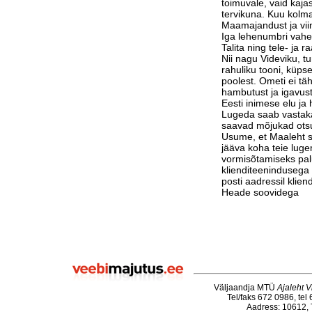
toimuvale, vaid kaja
tervikuna. Kuu kolm
Maamajandust ja vi
Iga lehenumbri vahe
Talita ning tele- ja 
Nii nagu Videviku, 
rahuliku tooni, küps
poolest. Ometi ei tä
hambutust ja igavust
Eesti inimese elu j
Lugeda saab vastak
saavad mõjukad otsu
Usume, et Maaleht su
jääva koha teie luge
vormisõtamiseks pa
klienditeenindusega 
posti aadressil klie
Heade soovidega
Väljaandja MTÜ
Ajaleht V
Tel/faks 672 0986, tel
Aadress: 10612, T