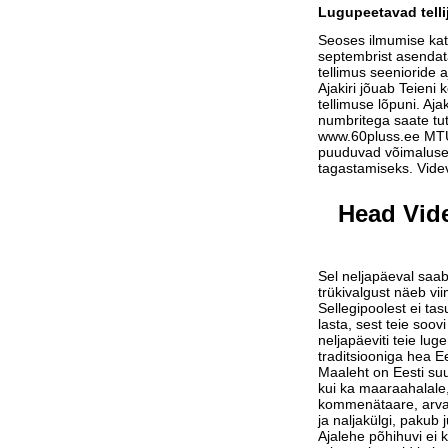
Lugupeetavad telli
Seoses ilmumise ka
septembrist asendat
tellimus seenioride a
Ajakiri jõuab Teieni 
tellimuse lõpuni. Aja
numbritega saate tu
www.60pluss.ee
MTÜ-
puuduvad võimalused
tagastamiseks. Vide
Head Vide
Sel neljapäeval saab
trükivalgust näeb vi
Sellegipoolest ei tas
lasta, sest teie soov
neljapäeviti teie lu
traditsiooniga hea Ee
Maaleht on Eesti suu
kui ka maaraahalale,
kommenätaare, arvam
ja naljakülgi, pakub j
Ajalehe põhihuvi ei 