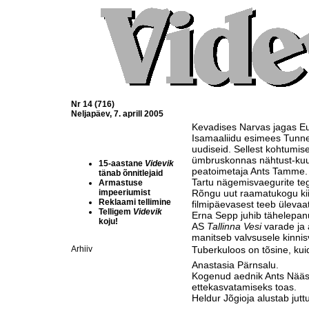
Nr 14 (716)
Neljapäev, 7. aprill 2005
Kevadises Narvas jagas Eu
Isamaaliidu esimees Tunne
uudiseid. Sellest kohtumise
ümbruskonnas nähtust-kuu
15-aastane
Videvik
peatoimetaja Ants Tamme.
tänab õnnitlejaid
Tartu nägemisvaegurite teg
Armastuse
impeeriumist
Rõngu uut raamatukogu kii
Reklaami tellimine
filmipäevasest teeb ülevaa
Telligem
Videvik
Erna Sepp juhib tähelepan
koju!
AS
Tallinna Vesi
varade ja 
manitseb valvsusele kinnis
Arhiiv
Tuberkuloos on tõsine, kuid
Anastasia Pärnsalu.
Kogenud aednik Ants Nääs 
ettekasvatamiseks toas.
Heldur Jõgioja alustab juttu