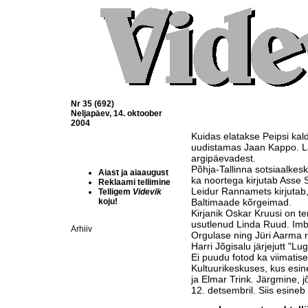
Nr 35 (692)
Neljapäev, 14. oktoober
2004
Kuidas elatakse Peipsi kal
uudistamas Jaan Kappo. Lä
argipäevadest.
Põhja-Tallinna sotsiaalkesk
Aiast ja aiaaugust
ka noortega kirjutab Asse
Reklaami tellimine
Leidur Rannamets kirjutab,
Telligem
Videvik
koju!
Baltimaade kõrgeimad.
Kirjanik Oskar Kruusi on t
usutlenud Linda Ruud. Imb
Arhiiv
Orgulase ning Jüri Aarma 
Harri Jõgisalu järjejutt "L
Ei puudu fotod ka viimatis
Kultuurikeskuses, kus esin
ja Elmar Trink. Järgmine, j
12. detsembril. Siis esin