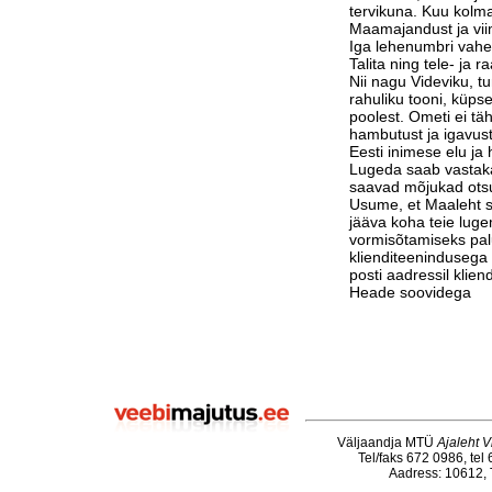
tervikuna. Kuu kolm
Maamajandust ja vi
Iga lehenumbri vahe
Talita ning tele- ja 
Nii nagu Videviku, 
rahuliku tooni, küps
poolest. Ometi ei tä
hambutust ja igavust
Eesti inimese elu j
Lugeda saab vastak
saavad mõjukad otsu
Usume, et Maaleht su
jääva koha teie luge
vormisõtamiseks pa
klienditeenindusega 
posti aadressil klie
Heade soovidega
Väljaandja MTÜ
Ajaleht V
Tel/faks 672 0986, tel
Aadress: 10612, T