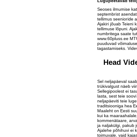
Lugupeetavad telli
Seoses ilmumise ka
septembrist asendat
tellimus seenioride a
Ajakiri jõuab Teieni 
tellimuse lõpuni. Aja
numbritega saate tu
www.60pluss.ee
MTÜ-
puuduvad võimalused
tagastamiseks. Vide
Head Vide
Sel neljapäeval saab
trükivalgust näeb vi
Sellegipoolest ei tas
lasta, sest teie soov
neljapäeviti teie lu
traditsiooniga hea Ee
Maaleht on Eesti suu
kui ka maaraahalale,
kommenätaare, arvam
ja naljakülgi, pakub j
Ajalehe põhihuvi ei 
toimuvale, vaid kaja