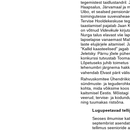
tegemistest taidlustandril.
Haapsalus, Järvamaal ja mu
Uibo, et sealsed pensionä
toimingutesse suvevaheaeg
Tervise Hooldekeskuse teg
taastamisel pajatab Jaan 
on võtnud
Videvikule
kirjut
Nurga talus elavast viie l
lapselapse vanaemast Mall
laste elujärjele aitamisel.
"Kallid kaasteelised" jaga
Jeletsky. Pärnu jõele püh
konkurssi tutvustab Tooma
Lõpetuseks juhib toimetus
lehenumbri järgnema hakka
vahendab Elvast pärit väli
Rahvuskomitee Ühendriik
sündmuste- ja teguderohke
kohta, mida võiksime koos
kaitsmisel Eestis. Mõistag
veerud, tervise- ja kodun
ning tuumakas ristsõna.
Lugupeetavad telli
Seoses ilmumise ka
septembrist asendat
tellimus seenioride a