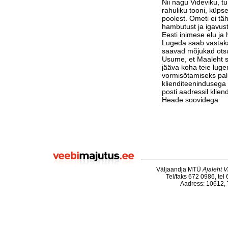
Nii nagu Videviku, 
rahuliku tooni, küps
poolest. Ometi ei tä
hambutust ja igavust
Eesti inimese elu j
Lugeda saab vastak
saavad mõjukad otsu
Usume, et Maaleht su
jääva koha teie luge
vormisõtamiseks pa
klienditeenindusega 
posti aadressil klie
Heade soovidega
Väljaandja MTÜ
Ajaleht V
Tel/faks 672 0986, tel
Aadress: 10612, T