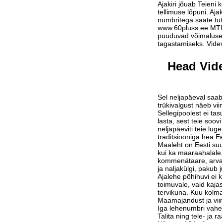
Ajakiri jõuab Teieni 
tellimuse lõpuni. Aja
numbritega saate tu
www.60pluss.ee
MTÜ-
puuduvad võimalused
tagastamiseks. Vide
Head Vide
Sel neljapäeval saab
trükivalgust näeb vi
Sellegipoolest ei tas
lasta, sest teie soov
neljapäeviti teie lu
traditsiooniga hea Ee
Maaleht on Eesti suu
kui ka maaraahalale,
kommenätaare, arvam
ja naljakülgi, pakub j
Ajalehe põhihuvi ei 
toimuvale, vaid kaja
tervikuna. Kuu kolm
Maamajandust ja vi
Iga lehenumbri vahe
Talita ning tele- ja 