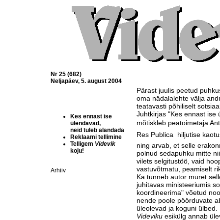
Nr 25 (682)
Neljapäev, 5. august 2004
Pärast juulis peetud puhk
oma nädalalehte välja an
teatavasti põhiliselt sotsi
Juhtkirjas "Kes ennast ise
Kes ennast ise
mõtiskleb peatoimetaja An
ülendavad,
neid tuleb alandada
Res Publica  hiljutise kao
Reklaami tellimine
Telligem
Videvik
ning arvab, et selle erako
koju!
polnud sedapuhku mitte nii
vilets selgitustöö, vaid ho
vastuvõtmatu, peamiselt rikk
Arhiiv
Ka tunneb autor muret sell
juhitavas ministeeriumis sot
koordineerima" võetud no
nende poole pöörduvate abi
üleolevad ja koguni ülbed.
Videviku
esikülg annab üle