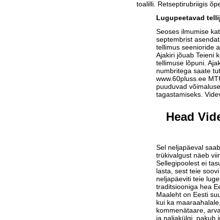
toalilli. Retseptirubriigis õ
Lugupeetavad telli
Seoses ilmumise ka
septembrist asendat
tellimus seenioride a
Ajakiri jõuab Teieni 
tellimuse lõpuni. Aja
numbritega saate tu
www.60pluss.ee
MTÜ-
puuduvad võimalused
tagastamiseks. Vide
Head Vide
Sel neljapäeval saab
trükivalgust näeb vi
Sellegipoolest ei tas
lasta, sest teie soov
neljapäeviti teie lu
traditsiooniga hea Ee
Maaleht on Eesti suu
kui ka maaraahalale,
kommenätaare, arvam
ja naljakülgi, pakub j