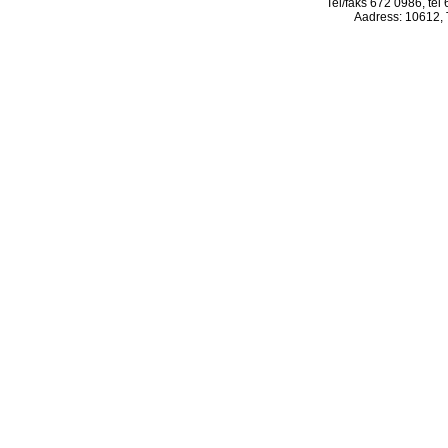
Tel/faks 672 0986, tel
Aadress: 10612, T