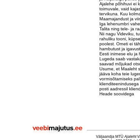
Ajalehe põhihuvi ei 
toimuvale, vaid kaja
tervikuna. Kuu kolm
Maamajandust ja vi
Iga lehenumbri vahe
Talita ning tele- ja 
Nii nagu Videviku, 
rahuliku tooni, küps
poolest. Ometi ei tä
hambutust ja igavust
Eesti inimese elu j
Lugeda saab vastak
saavad mõjukad otsu
Usume, et Maaleht su
jääva koha teie luge
vormisõtamiseks pa
klienditeenindusega 
posti aadressil klie
Heade soovidega
Väljaandja MTÜ
Ajaleht V