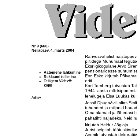
Nr 9 (666)
Neljapäev, 4. märts 2004
Rahvusvahelist naistepäev
piltidega Muhumaal teguts
Eksriigikogulane Arvo Siren
pensionäridesse suhtumise
Aatemehe lahkumine
Enn Esko kirjutab Põlvamaa
Reklaami tellimine
eriti.
Telligem
Videvik
koju!
Karl Tamberg tutvustab Tal
1944. aasta märtsipommita
lehelugeja Elsa Luukas kui 
Arhiiv
Jossif Dþugaðvili alias Sta
tuhanded ja miljonid haua
Oma alamaid ja lähedasi hu
pahatihti naljadeks. Neid na
kirjutab Heldur Jõgioja.
Jurist selgitab töötuskindl
Aednik tutvustab dekoratii