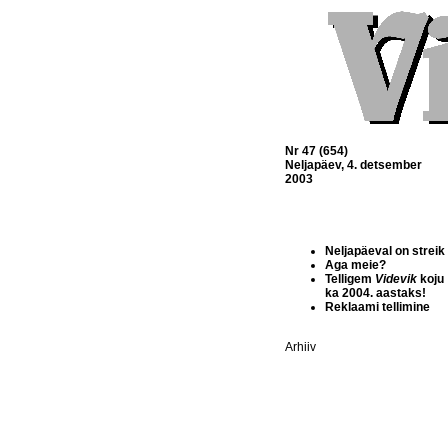
Nr 47 (654)
Neljapäev, 4. detsember
2003
Neljapäeval on streik
Aga meie?
Telligem
Videvik
koju
ka 2004. aastaks!
Reklaami tellimine
Arhiiv