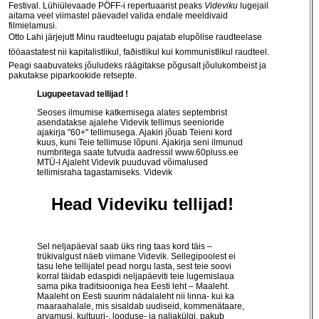
Festival. Lühiülevaade PÖFF-i repertuaarist peaks
Videviku
lugejail
aitama veel viimastel päevadel valida endale meeldivaid
filmielamusi.
Otto Lahi järjejutt Minu raudteelugu pajatab elupõlise raudteelase
tööaastatest nii kapitalistlikul, faðistlikul kui kommunistlikul raudteel.
Peagi saabuvateks jõuludeks räägitakse põgusalt jõulukombeist ja
pakutakse piparkookide retsepte.
Lugupeetavad tellijad !
Seoses ilmumise katkemisega alates septembrist
asendatakse ajalehe Videvik tellimus seenioride
ajakirja "60+" tellimusega. Ajakiri jõuab Teieni kord
kuus, kuni Teie tellimuse lõpuni. Ajakirja seni ilmunud
numbritega saate tutvuda aadressil
www.60pluss.ee
MTÜ-l Ajaleht Videvik puuduvad võimalused
tellimisraha tagastamiseks. Videvik
Head Videviku tellijad!
Sel neljapäeval saab üks ring taas kord täis –
trükivalgust näeb viimane Videvik. Sellegipoolest ei
tasu lehe tellijatel pead norgu lasta, sest teie soovi
korral täidab edaspidi neljapäeviti teie lugemislaua
sama pika traditsiooniga hea Eesti leht – Maaleht.
Maaleht on Eesti suurim nädalaleht nii linna- kui ka
maaraahalale, mis sisaldab uudiseid, kommenätaare,
arvamusi, kultuuri-, looduse- ja naljakülgi, pakub