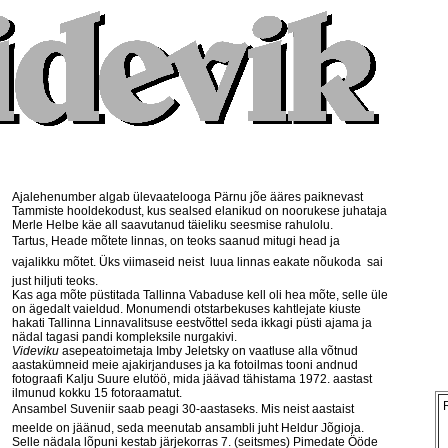
Ajalehenumber algab ülevaatelooga Pärnu jõe ääres paiknevast
Tammiste hooldekodust, kus sealsed elanikud on noorukese juhataja
Merle Helbe käe all saavutanud täieliku seesmise rahulolu.
Tartus, Heade mõtete linnas, on teoks saanud mitugi head ja
vajalikku mõtet. Üks viimaseid neist  luua linnas eakate nõukoda  sai
just hiljuti teoks.
Kas aga mõte püstitada Tallinna Vabaduse kell oli hea mõte, selle üle
on ägedalt vaieldud. Monumendi otstarbekuses kahtlejate kiuste
hakati Tallinna Linnavalitsuse eestvõttel seda ikkagi püsti ajama ja
nädal tagasi pandi kompleksile nurgakivi.
Videviku
asepeatoimetaja Imby Jeletsky on vaatluse alla võtnud
aastakümneid meie ajakirjanduses ja ka fotoilmas tooni andnud
fotograafi Kalju Suure elutöö, mida jäävad tähistama 1972. aastast
ilmunud kokku 15 fotoraamatut.
Ansambel Suveniir saab peagi 30-aastaseks. Mis neist aastaist
meelde on jäänud, seda meenutab ansambli juht Heldur Jõgioja.
Selle nädala lõpuni kestab järjekorras 7. (seitsmes) Pimedate Ööde