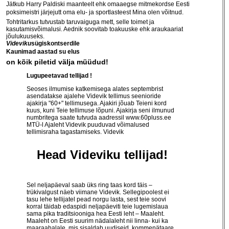
Jätkub Harry Paldiski maanteelt ehk omaaegse mitmekordse Eesti
poksimeistri järjejutt oma elu- ja sportlasteest Mina olen võitnud.
Tohtritarkus tutvustab taruvaiguga mett, selle toimet ja
kasutamisvõimalusi. Aednik soovitab toakuuske ehk araukaariat
jõulukuuseks.
Videviku
sügiskontserdile
Kaunimad aastad su elus
on kõik piletid välja müüdud!
Lugupeetavad tellijad !
Seoses ilmumise katkemisega alates septembrist
asendatakse ajalehe Videvik tellimus seenioride
ajakirja "60+" tellimusega. Ajakiri jõuab Teieni kord
kuus, kuni Teie tellimuse lõpuni. Ajakirja seni ilmunud
numbritega saate tutvuda aadressil
www.60pluss.ee
MTÜ-l Ajaleht Videvik puuduvad võimalused
tellimisraha tagastamiseks. Videvik
Head Videviku tellijad!
Sel neljapäeval saab üks ring taas kord täis –
trükivalgust näeb viimane Videvik. Sellegipoolest ei
tasu lehe tellijatel pead norgu lasta, sest teie soovi
korral täidab edaspidi neljapäeviti teie lugemislaua
sama pika traditsiooniga hea Eesti leht – Maaleht.
Maaleht on Eesti suurim nädalaleht nii linna- kui ka
maaraahalale, mis sisaldab uudiseid, kommenätaare,