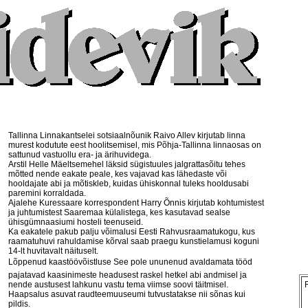
Tallinna Linnakantselei sotsiaalnõunik Raivo Allev kirjutab linna
murest kodutute eest hoolitsemisel, mis Põhja-Tallinna linnaosas on
sattunud vastuollu era- ja ärihuvidega.
Arstil Helle Mäeltsemehel läksid sügistuules jalgrattasõitu tehes
mõtted nende eakate peale, kes vajavad kas lähedaste või
hooldajate abi ja mõtiskleb, kuidas ühiskonnal tuleks hooldusabi
paremini korraldada.
Ajalehe Kuressaare korrespondent Harry Õnnis kirjutab kohtumistest
ja juhtumistest Saaremaa külalistega, kes kasutavad sealse
ühisgümnaasiumi hosteli teenuseid.
Ka eakatele pakub palju võimalusi Eesti Rahvusraamatukogu, kus
raamatuhuvi rahuldamise kõrval saab praegu kunstielamusi koguni
14-lt huvitavalt näituselt.
Lõppenud kaastöövõistluse See pole ununenud avaldamata tööd
pajatavad kaasinimeste headusest raskel hetkel abi andmisel ja
nende austusest lahkunu vastu tema viimse soovi täitmisel.
Haapsalus asuvat raudteemuuseumi tutvustatakse nii sõnas kui
pildis.