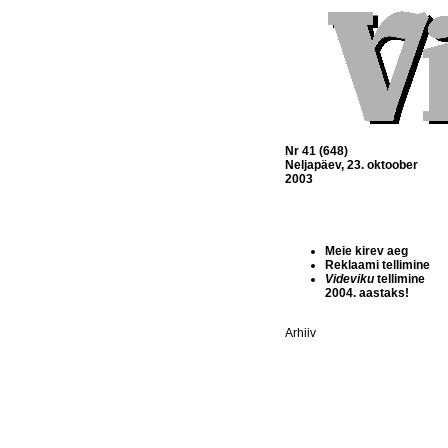
Nr 41 (648)
Neljapäev, 23. oktoober
2003
Meie kirev aeg
Reklaami tellimine
Videviku
tellimine
2004. aastaks!
Arhiiv