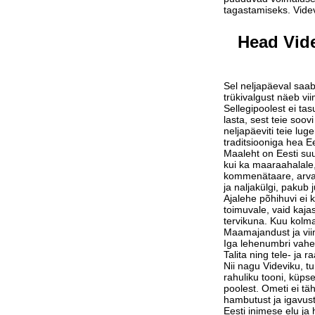
tagastamiseks. Vide
Head Vide
Sel neljapäeval saab
trükivalgust näeb vi
Sellegipoolest ei tas
lasta, sest teie soov
neljapäeviti teie lu
traditsiooniga hea Ee
Maaleht on Eesti suu
kui ka maaraahalale,
kommenätaare, arvam
ja naljakülgi, pakub j
Ajalehe põhihuvi ei 
toimuvale, vaid kaja
tervikuna. Kuu kolm
Maamajandust ja vi
Iga lehenumbri vahe
Talita ning tele- ja 
Nii nagu Videviku, 
rahuliku tooni, küps
poolest. Ometi ei tä
hambutust ja igavust
Eesti inimese elu j