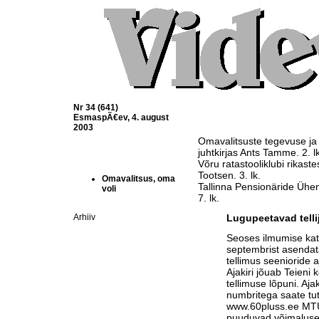
Nr 34 (641)
EsmaspÃ€ev, 4. august
2003
Omavalitsuste tegevuse ja
juhtkirjas Ants Tamme. 2. lk
Võru ratastooliklubi rikast
Tootsen. 3. lk.
Omavalitsus, oma
Tallinna Pensionäride Ühe
voli
7. lk.
Arhiiv
Lugupeetavad telli
Seoses ilmumise ka
septembrist asendat
tellimus seenioride a
Ajakiri jõuab Teieni 
tellimuse lõpuni. Aja
numbritega saate tu
www.60pluss.ee
MTÜ-
puuduvad võimalused