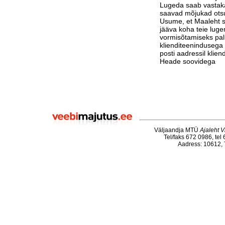
Lugeda saab vastak
saavad mõjukad otsu
Usume, et Maaleht su
jääva koha teie luge
vormisõtamiseks pa
klienditeenindusega 
posti aadressil klie
Heade soovidega
Väljaandja MTÜ
Ajaleht V
Tel/faks 672 0986, tel
Aadress: 10612, T