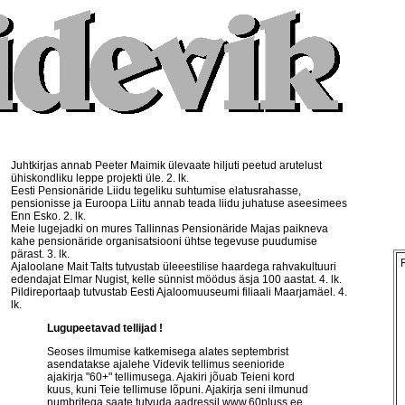
Juhtkirjas annab Peeter Maimik ülevaate hiljuti peetud arutelust
ühiskondliku leppe projekti üle. 2. lk.
Eesti Pensionäride Liidu tegeliku suhtumise elatusrahasse,
pensionisse ja Euroopa Liitu annab teada liidu juhatuse aseesimees
Enn Esko. 2. lk.
Meie lugejadki on mures Tallinnas Pensionäride Majas paikneva
kahe pensionäride organisatsiooni ühtse tegevuse puudumise
pärast. 3. lk.
Ajaloolane Mait Talts tutvustab üleeestilise haardega rahvakultuuri
edendajat Elmar Nugist, kelle sünnist möödus äsja 100 aastat. 4. lk.
Pildireportaaþ tutvustab Eesti Ajaloomuuseumi filiaali Maarjamäel. 4.
lk.
Lugupeetavad tellijad !
Seoses ilmumise katkemisega alates septembrist
asendatakse ajalehe Videvik tellimus seenioride
ajakirja "60+" tellimusega. Ajakiri jõuab Teieni kord
kuus, kuni Teie tellimuse lõpuni. Ajakirja seni ilmunud
numbritega saate tutvuda aadressil
www.60pluss.ee