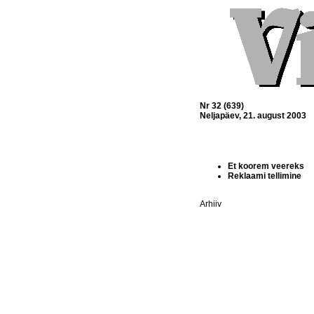
Nr 32 (639)
Neljapäev, 21. august 2003
Et koorem veereks
Reklaami tellimine
Arhiiv