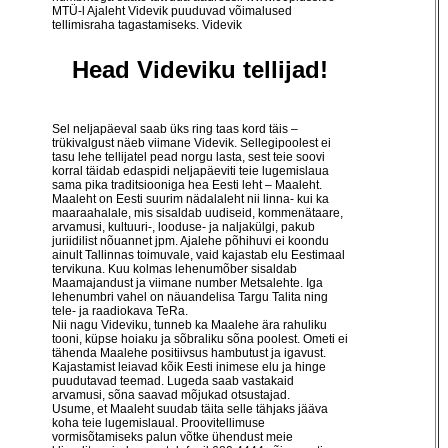
MTÜ-l Ajaleht Videvik puuduvad võimalused
tellimisraha tagastamiseks. Videvik
Head Videviku tellijad!
Sel neljapäeval saab üks ring taas kord täis –
trükivalgust näeb viimane Videvik. Sellegipoolest ei
tasu lehe tellijatel pead norgu lasta, sest teie soovi
korral täidab edaspidi neljapäeviti teie lugemislaua
sama pika traditsiooniga hea Eesti leht – Maaleht.
Maaleht on Eesti suurim nädalaleht nii linna- kui ka
maaraahalale, mis sisaldab uudiseid, kommenätaare,
arvamusi, kultuuri-, looduse- ja naljakülgi, pakub
juriidilist nõuannet jpm. Ajalehe põhihuvi ei koondu
ainult Tallinnas toimuvale, vaid kajastab elu Eestimaal
tervikuna. Kuu kolmas lehenumõber sisaldab
Maamajandust ja viimane number Metsalehte. Iga
lehenumbri vahel on näuandelisa Targu Talita ning
tele- ja raadiokava TeRa.
Nii nagu Videviku, tunneb ka Maalehe ära rahuliku
tooni, küpse hoiaku ja sõbraliku sõna poolest. Ometi ei
tähenda Maalehe positiivsus hambutust ja igavust.
Kajastamist leiavad kõik Eesti inimese elu ja hinge
puudutavad teemad. Lugeda saab vastakaid
arvamusi, sõna saavad mõjukad otsustajad.
Usume, et Maaleht suudab täita selle tähjaks jääva
koha teie lugemislaual. Proovitellimuse
vormisõtamiseks palun võtke ühendust meie