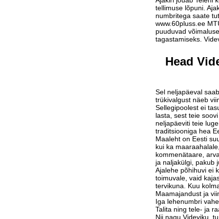
Ajakiri jõuab Teieni 
tellimuse lõpuni. Aja
numbritega saate tu
www.60pluss.ee
MTÜ-
puuduvad võimalused
tagastamiseks. Vide
Head Vide
Sel neljapäeval saab
trükivalgust näeb vi
Sellegipoolest ei tas
lasta, sest teie soov
neljapäeviti teie lu
traditsiooniga hea Ee
Maaleht on Eesti suu
kui ka maaraahalale,
kommenätaare, arvam
ja naljakülgi, pakub j
Ajalehe põhihuvi ei 
toimuvale, vaid kaja
tervikuna. Kuu kolm
Maamajandust ja vi
Iga lehenumbri vahe
Talita ning tele- ja 
Nii nagu Videviku, 