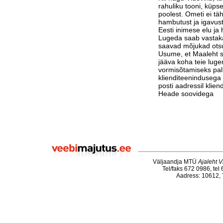
rahuliku tooni, küps
poolest. Ometi ei tä
hambutust ja igavust
Eesti inimese elu j
Lugeda saab vastak
saavad mõjukad otsu
Usume, et Maaleht su
jääva koha teie luge
vormisõtamiseks pa
klienditeenindusega 
posti aadressil klie
Heade soovidega
Väljaandja MTÜ
Ajaleht V
Tel/faks 672 0986, tel
Aadress: 10612, T