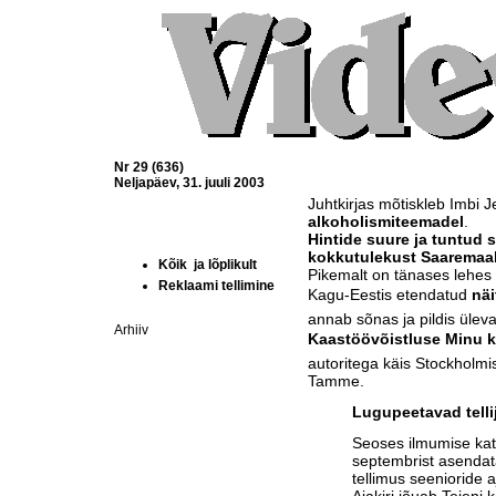
Nr 29 (636)
Neljapäev, 31. juuli 2003
Juhtkirjas mõtiskleb Imbi J
alkoholismiteemadel
.
Hintide suure ja tuntud
kokkutulekust Saaremaa
Kõik  ja lõplikult
Pikemalt on tänases lehes
Reklaami tellimine
Kagu-Eestis etendatud
näi
annab sõnas ja pildis ülev
Arhiiv
Kaastöövõistluse Minu 
autoritega käis Stockholm
Tamme.
Lugupeetavad telli
Seoses ilmumise ka
septembrist asendat
tellimus seenioride a