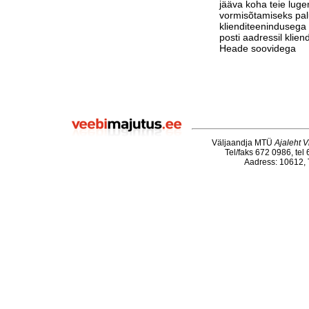
jääva koha teie luge
vormisõtamiseks pa
klienditeenindusega 
posti aadressil klie
Heade soovidega
Väljaandja MTÜ
Ajaleht V
Tel/faks 672 0986, tel
Aadress: 10612, T