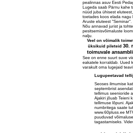
pealinnas asuv Eesti Ped
Lugeda saab Pärnu kahe tr
nüüd juba ühisest eluteest,
toetades koos elada nagu ka
Aruste eluteest "Seminar".
Nõu annavad jurist ja tohte
pesitsemisvõimaluste loomi
nalju.
Veel on võimalik toime
30. 
üksikuid pileteid
toimuvale ansambli 
See on enne suurt suve vii
eakatele korraldab. Uued k
varakult oma lugejaid teavi
Lugupeetavad telli
Seoses ilmumise ka
septembrist asendat
tellimus seenioride a
Ajakiri jõuab Teieni 
tellimuse lõpuni. Aja
numbritega saate tu
www.60pluss.ee
MTÜ-
puuduvad võimalused
tagastamiseks. Vide