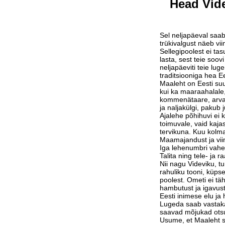
Head Vide
Sel neljapäeval saab
trükivalgust näeb vi
Sellegipoolest ei tas
lasta, sest teie soov
neljapäeviti teie lu
traditsiooniga hea Ee
Maaleht on Eesti suu
kui ka maaraahalale,
kommenätaare, arvam
ja naljakülgi, pakub j
Ajalehe põhihuvi ei 
toimuvale, vaid kaja
tervikuna. Kuu kolm
Maamajandust ja vi
Iga lehenumbri vahe
Talita ning tele- ja 
Nii nagu Videviku, 
rahuliku tooni, küps
poolest. Ometi ei tä
hambutust ja igavust
Eesti inimese elu j
Lugeda saab vastak
saavad mõjukad otsu
Usume, et Maaleht su