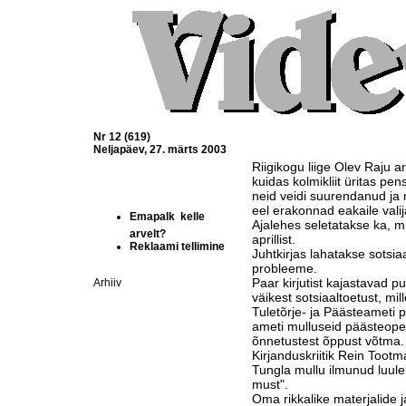
Nr 12 (619)
Neljapäev, 27. märts 2003
Riigikogu liige Olev Raju a
kuidas kolmikliit üritas pe
neid veidi suurendanud ja 
eel erakonnad eakaile valij
Emapalk  kelle
Ajalehes seletatakse ka, m
arvelt?
aprillist.
Reklaami tellimine
Juhtkirjas lahatakse sotsi
probleeme.
Paar kirjutist kajastavad 
Arhiiv
väikest sotsiaaltoetust, mi
Tuletõrje- ja Päästeameti pea
ameti mulluseid päästeope
õnnetustest õppust võtma.
Kirjanduskriitik Rein Toot
Tungla mullu ilmunud luule
must".
Oma rikkalike materjalide 