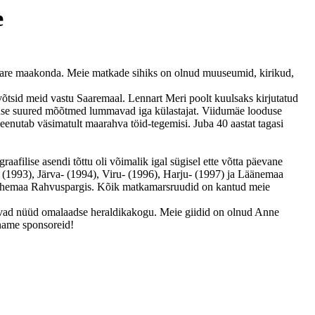
e
are maakonda. Meie matkade sihiks on olnud muuseumid, kirikud,
tsid meid vastu Saaremaal. Lennart Meri poolt kuulsaks kirjutatud
innuse suured mõõtmed lummavad iga külastajat. Viidumäe looduse
enutab väsimatult maarahva töid-tegemisi. Juba 40 aastat tagasi
afilise asendi tõttu oli võimalik igal sügisel ette võtta päevane
- (1993), Järva- (1994), Viru- (1996), Harju- (1997) ja Läänemaa
. Lahemaa Rahvuspargis. Kõik matkamarsruudid on kantud meie
tavad nüüd omalaadse heraldikakogu. Meie giidid on olnud Anne
äname sponsoreid!