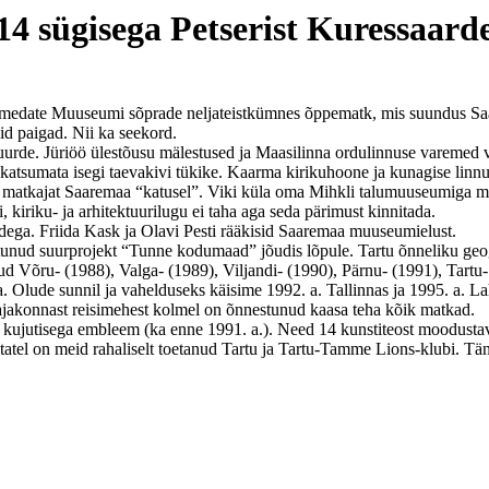
14 sügisega Petserist Kuressaard
medate Muuseumi sõprade neljateistkümnes õppematk, mis suundus Sa
id paigad. Nii ka seekord.
rde. Jüriöö ülestõusu mälestused ja Maasilinna ordulinnuse varemed võ
il katsumata isegi taevakivi tükike. Kaarma kirikuhoone ja kunagise l
d matkajat Saaremaa “katusel”. Viki küla oma Mihkli talumuuseumiga me
i, kiriku- ja arhitektuurilugu ei taha aga seda pärimust kinnitada.
dega. Friida Kask ja Olavi Pesti rääkisid Saaremaa muuseumielust.
htunud suurprojekt “Tunne kodumaad” jõudis lõpule. Tartu õnneliku geogra
nud Võru- (1988), Valga- (1989), Viljandi- (1990), Pärnu- (1991), Tartu
a. Olude sunnil ja vahelduseks käisime 1992. a. Tallinnas ja 1995. a
jakonnast reisimehest kolmel on õnnestunud kaasa teha kõik matkad.
pi kujutisega embleem (ka enne 1991. a.). Need 14 kunstiteost moodus
statel on meid rahaliselt toetanud Tartu ja Tartu-Tamme Lions-klubi. T