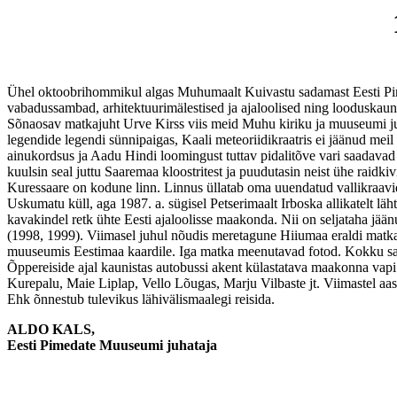
Ühel oktoobrihommikul algas Muhumaalt Kuivastu sadamast Eesti Pi
vabadussambad, arhitektuurimälestised ja ajaloolised ning looduskaun
Sõnaosav matkajuht Urve Kirss viis meid Muhu kiriku ja muuseumi juu
legendide legendi sünnipaigas, Kaali meteoriidikraatris ei jäänud me
ainukordsus ja Aadu Hindi loomingust tuttav pidalitõve vari saadava
kuulsin seal juttu Saaremaa kloostritest ja puudutasin neist ühe raidkiv
Kuressaare on kodune linn. Linnus üllatab oma uuendatud vallikraavi
Uskumatu küll, aga 1987. a. sügisel Petserimaalt Irboska allikatelt lä
kavakindel retk ühte Eesti ajaloolisse maakonda. Nii on seljataha jää
(1998, 1999). Viimasel juhul nõudis meretagune Hiiumaa eraldi matk
muuseumis Eestimaa kaardile. Iga matka meenutavad fotod. Kokku sa
Õppereiside ajal kaunistas autobussi akent külastatava maakonna va
Kurepalu, Maie Liplap, Vello Lõugas, Marju Vilbaste jt. Viimastel aa
Ehk õnnestub tulevikus lähivälismaalegi reisida.
ALDO KALS,
Eesti Pimedate Muuseumi juhataja