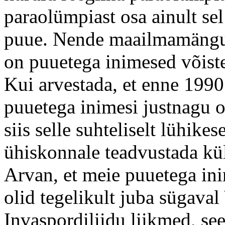
paraolümpiast osa ainult se
puue. Nende maailmamängud
on puuetega inimesed võistel
Kui arvestada, et enne 1990.
puuetega inimesi justnagu o
siis selle suhteliselt lühik
ühiskonnale teadvustada kül
Arvan, et meie puuetega ini
olid tegelikult juba sügaval
Invaspordiliidu liikmed, see