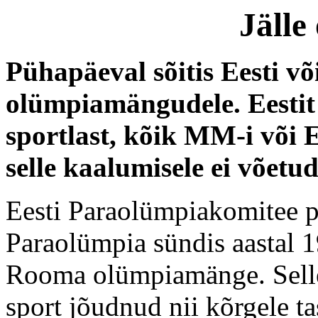
Jälle
Pühapäeval sõitis Eesti v
olümpiamängudele. Eesti
sportlast, kõik MM-i või
selle kaalumisele ei võetud
Eesti Paraolümpiakomitee p
Paraolümpia sündis aastal 19
Rooma olümpiamänge. Sellek
sport jõudnud nii kõrgele ta