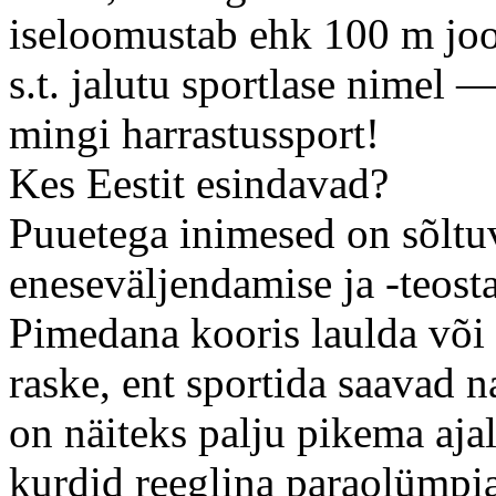
iseloomustab ehk 100 m joo
s.t. jalutu sportlase nimel 
mingi harrastussport!
Kes Eestit esindavad?
Puuetega inimesed on sõltuv
eneseväljendamise ja -teost
Pimedana kooris laulda või 
raske, ent sportida saavad
on näiteks palju pikema aja
kurdid reeglina paraolümpia