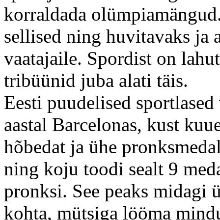
korraldada olümpiamängud.
sellised ning huvitavaks ja 
vaatajaile. Spordist on lah
tribüünid juba alati täis.
Eesti puudelised sportlased
aastal Barcelonas, kust kuu
hõbedat ja ühe pronksmedali
ning koju toodi sealt 9 med
pronksi. See peaks midagi ü
kohta, mütsiga lööma mindud 