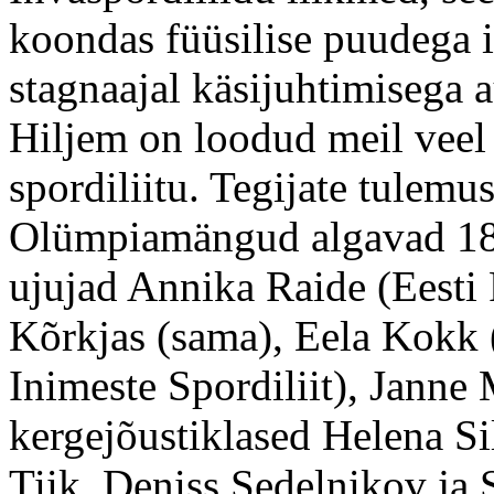
koondas füüsilise puudega 
stagnaajal käsijuhtimisega 
Hiljem on loodud meil veel
spordiliitu. Tegijate tulemu
Olümpiamängud algavad 18.
ujujad Annika Raide (Eesti 
Kõrkjas (sama), Eela Kokk 
Inimeste Spordiliit), Jann
kergejõustiklased Helena Si
Tiik, Deniss Sedelnikov ja